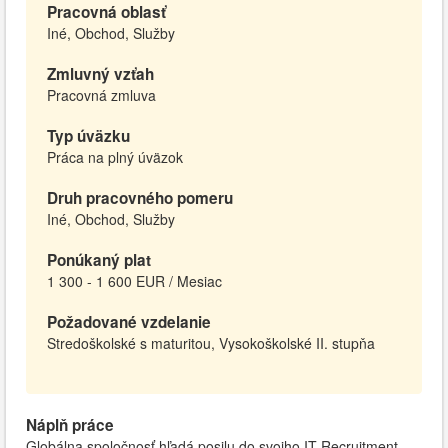
Pracovná oblasť
Iné, Obchod, Služby
Zmluvný vzťah
Pracovná zmluva
Typ úväzku
Práca na plný úväzok
Druh pracovného pomeru
Iné, Obchod, Služby
Ponúkaný plat
1 300 - 1 600 EUR / Mesiac
Požadované vzdelanie
Stredoškolské s maturitou, Vysokoškolské II. stupňa
Náplň práce
Globálna spoločnosť hľadá posilu do svojho IT Recruitment