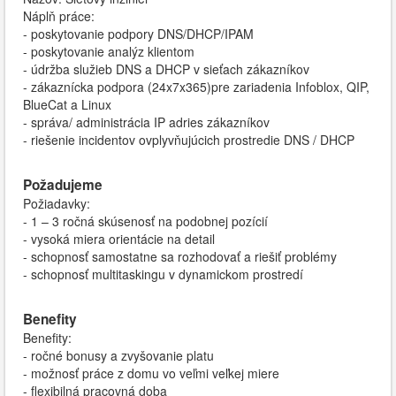
Náplň práce:
- poskytovanie podpory DNS/DHCP/IPAM
- poskytovanie analýz klientom
- údržba služieb DNS a DHCP v sieťach zákazníkov
- zákaznícka podpora (24x7x365)pre zariadenia Infoblox, QIP,
BlueCat a Linux
- správa/ administrácia IP adries zákazníkov
- riešenie incidentov ovplyvňujúcich prostredie DNS / DHCP
Požadujeme
Požiadavky:
- 1 – 3 ročná skúsenosť na podobnej pozícií
- vysoká miera orientácie na detail
- schopnosť samostatne sa rozhodovať a riešiť problémy
- schopnosť multitaskingu v dynamickom prostredí
Benefity
Benefity:
- ročné bonusy a zvyšovanie platu
- možnosť práce z domu vo veľmi veľkej miere
- flexibilná pracovná doba