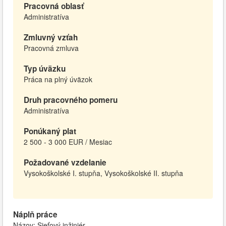
Pracovná oblasť
Administratíva
Zmluvný vzťah
Pracovná zmluva
Typ úväzku
Práca na plný úväzok
Druh pracovného pomeru
Administratíva
Ponúkaný plat
2 500 - 3 000 EUR / Mesiac
Požadované vzdelanie
Vysokoškolské I. stupňa, Vysokoškolské II. stupňa
Náplň práce
Názov: Sieťový inžiniér