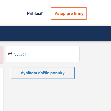
Prihlásiť
Vstup pre firmy
Vytlačiť
Vyhľadať ďaľšie ponuky