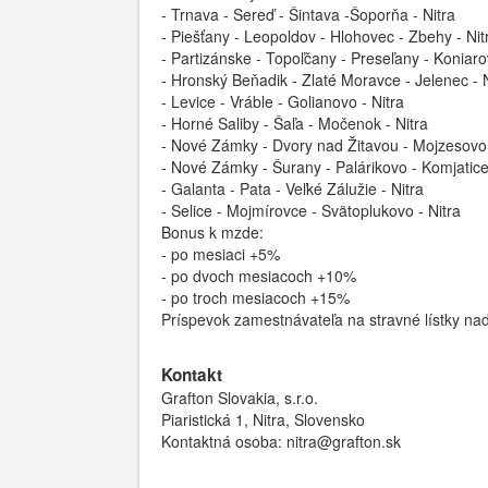
- Trnava - Sereď - Šintava -Šoporňa - Nitra
- Piešťany - Leopoldov - Hlohovec - Zbehy - Nit
- Partizánske - Topoľčany - Preseľany - Koniaro
- Hronský Beňadik - Zlaté Moravce - Jelenec - N
- Levice - Vráble - Golianovo - Nitra
- Horné Saliby - Šaľa - Močenok - Nitra
- Nové Zámky - Dvory nad Žitavou - Mojzesovo -
- Nové Zámky - Šurany - Palárikovo - Komjatice 
- Galanta - Pata - Veľké Zálužie - Nitra
- Selice - Mojmírovce - Svätoplukovo - Nitra
Bonus k mzde:
- po mesiaci +5%
- po dvoch mesiacoch +10%
- po troch mesiacoch +15%
Príspevok zamestnávateľa na stravné lístky na
Kontakt
Grafton Slovakia, s.r.o.
Piaristická 1, Nitra, Slovensko
Kontaktná osoba: nitra@grafton.sk