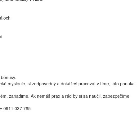
gáloch
mi
 bonusy.
cké myslenie, si zodpovedný a dokážeš pracovat v tíme, táto ponuka
lém, zariadime. Ak nemáš prax a rád by si sa naučil, zabezpečíme
 0911 037 765