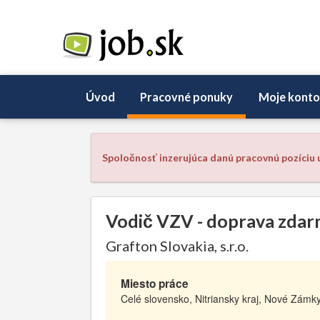
Úvod
Pracovné ponuky
Moje konto
Spoločnosť inzerujúca danú pracovnú pozíciu u
Vodič VZV - doprava zdar
Grafton Slovakia, s.r.o.
Miesto práce
Celé slovensko, Nitriansky kraj, Nové Zámk