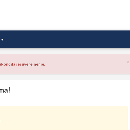
×
končila jej uverejnenie.
ma!
y