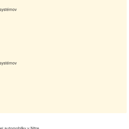
a systémov
a systémov
 automobilky v Nitre.