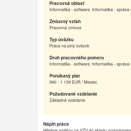
Pracovná oblasť
Informatika - software, Informatika - správ
Zmluvný vzťah
Pracovná zmluva
Typ úväzku
Práca na plný úväzok
Druh pracovného pomeru
Informatika - software, Informatika - správ
Ponúkaný plat
990 - 1 139 EUR / Mesiac
Požadované vzdelanie
Základné vzdelanie
Náplň práce
Hľadme vodičov na VZV do skladu novootvorenej