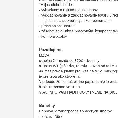
Tvojou úlohou bude:
- vykladanie a nakladane kamiónov
- vyskladnovanie a zaskladnovanie tovaru v re
- manipulácia so zverenými komponentami
- práca so scannerom
- zásobovanie linky s pracovnými komponenta
- kontrola obalov
Požadujeme
MZDA:
skupina C - mzda od 870€ + bonusy
skupina W1 (jašterka, retrak) - mzda od 990€ +
Ak máš prax a platný preukaz na VZV, máš logi
je pre teba ako stvorená.
V prípade že nemáš platné papiere, nie je prob
školenie priamo vo firme.
VIAC INFO VÁM RADI POSKYTNEME NA ČíSLE
Benefity
Doprava je zabezpečná z viacerých smerov:
- v rámci Nitry