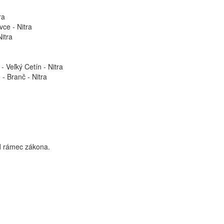
ra
vce - Nitra
itra
 Veľký Cetín - Nitra
- Branč - Nitra
d rámec zákona.