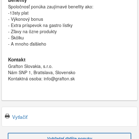
Benefity
Spoločnosť ponúka zaujímavé benefity ako:
-13sty plat
- Výkonový bonus
- Extra príspevok na gastro lístky
- Zľavy na ôzne produkty
- Škôlku
- A mnoho ďalšieho
Kontakt
Grafton Slovakia, s.r.o.
Nám SNP 1, Bratislava, Slovensko
Kontaktná osoba: info@grafton.sk
Vytlačiť
Vyhľadať ďaľšie ponuky