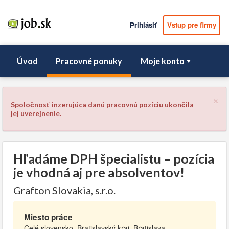
Prihlásiť
Vstup pre firmy
Úvod
Pracovné ponuky
Moje konto
×
Spoločnosť inzerujúca danú pracovnú pozíciu ukončila
jej uverejnenie.
Hľadáme DPH špecialistu – pozícia
je vhodná aj pre absolventov!
Grafton Slovakia, s.r.o.
Miesto práce
Celé slovensko, Bratislavský kraj, Bratislava