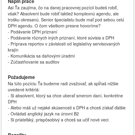
Náplň práce
Asi Ťa zaujíma, čo na danej pracovnej pozícií budeš robiť,
však? Absolvent bude robiť taktiež komplexnú agendu, ale
trošku okresanú. Senior špecialistu bude mať pod sebou celú
DPH agendu. O čom všetkom presne hovoríme?
- Podávanie DPH priznaní
- Podávanie rôznych iných priznaní, ktoré súvisia s DPH
- Príprava reportov v závislosti od legislatívy servisovaných
krajín
- Komunikácia sa daňovými úradmi
- Zúčastňovanie sa auditov
Požadujeme
Na túto pozíciu Ťa budeme radi zvažovať, ak spĺňaš nižšie
uvedené kritériá:
- Si absolvent, ktorý sa chce uberať smerom daní, konkrétne
DPH
- Alebo máš už nejaké skúsenosti s DPH a chceš získať ďalšie
- Ovládaš anglický jazyk na úrovni B2
- Si priateľský, prispôsobivý a chceš sa učiť nové veci