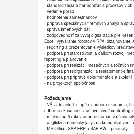
- štandardizácia a harmonizácia procesov v obl
- vedenie porád
- hodnotenie zamestnancov
- príprava špeciálnych firemných analýz a spr
- správa kmeňových dát
- zodpovednosť za vývoj digitalizácie pre rieš
Excel, vytváranie robotov v RPA, dizajnovanie
- reporting a prezentovanie výsledkov predstav
- podpora pri starostlivosti a ďalšom rozvoji m
reporting a plánovanie
- podpora pri realizácii mesačných a ročnýc
- podpora pri reorganizácii a restatement-e fin
- podpora pri príprave dokumentácie a školení
- na projektoch spoločnosti
Požadujeme
- VŠ vzdelanie I. stupňa v odbore ekonómia, fin
odborné skúsenosti v účtovníctve / controllingu
- minimálne 5 rokov odbornej praxe v účtovníctv
- anglický a nemecký jazyk na komunikatívnej 
- MS Office, SAP ERP a SAP BW – pokročilý