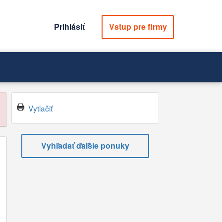
Prihlásiť
Vstup pre firmy
Vytlačiť
Vyhľadať ďaľšie ponuky