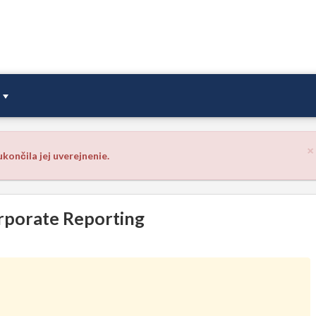
×
končila jej uverejnenie.
orporate Reporting