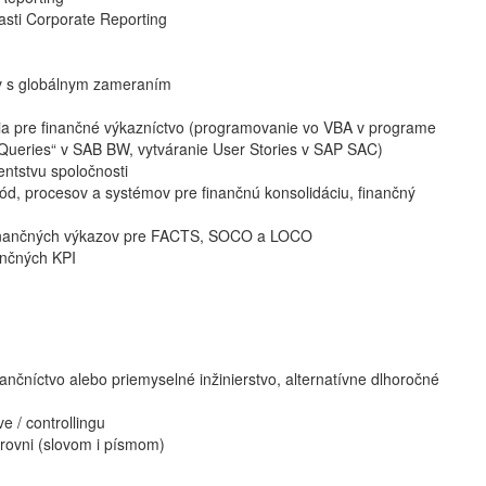
asti Corporate Reporting
áv s globálnym zameraním
enia pre finančné výkazníctvo (programovanie vo VBA v programe
 „Queries“ v SAB BW, vytváranie User Stories v SAP SAC)
entstvu spoločnosti
etód, procesov a systémov pre finančnú konsolidáciu, finančný
h finančných výkazov pre FACTS, SOCO a LOCO
ančných KPI
ančníctvo alebo priemyselné inžinierstvo, alternatívne dlhoročné
e / controllingu
úrovni (slovom i písmom)