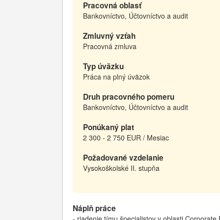
Pracovná oblasť
Bankovníctvo, Účtovníctvo a audit
Zmluvný vzťah
Pracovná zmluva
Typ úväzku
Práca na plný úväzok
Druh pracovného pomeru
Bankovníctvo, Účtovníctvo a audit
Ponúkaný plat
2 300 - 2 750 EUR / Mesiac
Požadované vzdelanie
Vysokoškolské II. stupňa
Náplň práce
- riadenie tímu špecialistov v oblasti Corporate