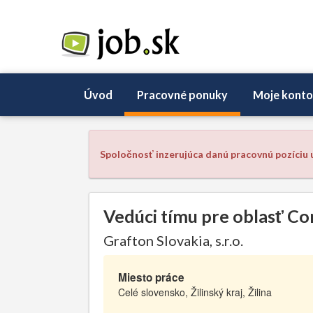
Úvod
Pracovné ponuky
Moje konto
Spoločnosť inzerujúca danú pracovnú pozíciu u
Vedúci tímu pre oblasť C
Grafton Slovakia, s.r.o.
Miesto práce
Celé slovensko, Žilinský kraj, Žilina