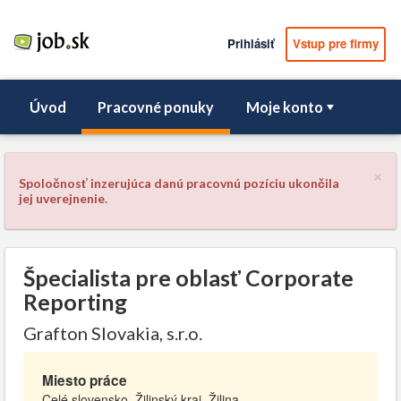
Prihlásiť
Vstup pre firmy
Úvod
Pracovné ponuky
Moje konto
×
Spoločnosť inzerujúca danú pracovnú pozíciu ukončila
jej uverejnenie.
Špecialista pre oblasť Corporate
Reporting
Grafton Slovakia, s.r.o.
Miesto práce
Celé slovensko, Žilinský kraj, Žilina