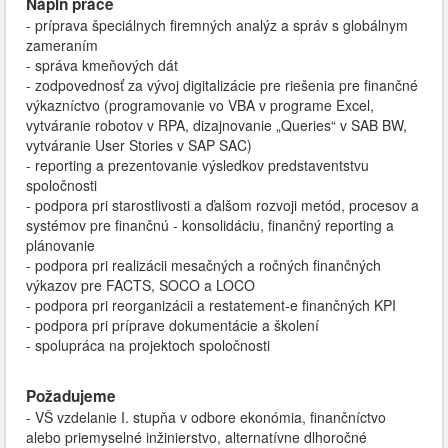
Náplň práce
- príprava špeciálnych firemných analýz a správ s globálnym
zameraním
- správa kmeňových dát
- zodpovednosť za vývoj digitalizácie pre riešenia pre finančné
výkazníctvo (programovanie vo VBA v programe Excel,
vytváranie robotov v RPA, dizajnovanie „Queries“ v SAB BW,
vytváranie User Stories v SAP SAC)
- reporting a prezentovanie výsledkov predstaventstvu
spoločnosti
- podpora pri starostlivosti a ďalšom rozvoji metód, procesov a
systémov pre finančnú - konsolidáciu, finančný reporting a
plánovanie
- podpora pri realizácii mesačných a ročných finančných
výkazov pre FACTS, SOCO a LOCO
- podpora pri reorganizácii a restatement-e finančných KPI
- podpora pri príprave dokumentácie a školení
- spolupráca na projektoch spoločnosti
Požadujeme
- VŠ vzdelanie I. stupňa v odbore ekonómia, finančníctvo
alebo priemyselné inžinierstvo, alternatívne dlhoročné