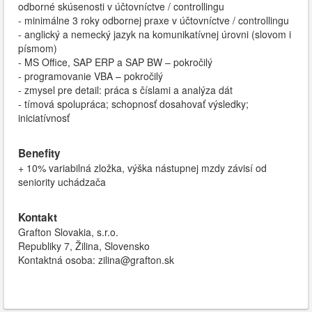
odborné skúsenosti v účtovníctve / controllingu
- minimálne 3 roky odbornej praxe v účtovníctve / controllingu
- anglický a nemecký jazyk na komunikatívnej úrovni (slovom i
písmom)
- MS Office, SAP ERP a SAP BW – pokročilý
- programovanie VBA – pokročilý
- zmysel pre detail: práca s číslami a analýza dát
- tímová spolupráca; schopnosť dosahovať výsledky;
iniciatívnosť
Benefity
+ 10% variabilná zložka, výška nástupnej mzdy závisí od
seniority uchádzača
Kontakt
Grafton Slovakia, s.r.o.
Republiky 7, Žilina, Slovensko
Kontaktná osoba: zilina@grafton.sk