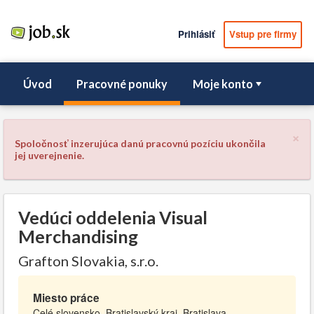
Prihlásiť
Vstup pre firmy
Úvod
Pracovné ponuky
Moje konto
×
Spoločnosť inzerujúca danú pracovnú pozíciu ukončila
jej uverejnenie.
Vedúci oddelenia Visual
Merchandising
Grafton Slovakia, s.r.o.
Miesto práce
Celé slovensko, Bratislavský kraj, Bratislava