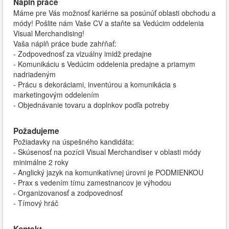
Náplň práce
Máme pre Vás možnosť kariérne sa posúnúť oblasti obchodu a
módy! Pošlite nám Vaše CV a staňte sa Vedúcim oddelenia
Visual Merchandising!
Vaša náplň práce bude zahŕňať:
- Zodpovednosť za vizuálny imidž predajne
- Komunikáciu s Vedúcim oddelenia predajne a priamym
nadriadeným
- Prácu s dekoráciami, inventúrou a komunikácia s
marketingovým oddelením
- Objednávanie tovaru a doplnkov podľa potreby
Požadujeme
Požiadavky na úspešného kandidáta:
- Skúsenosť na pozícii Visual Merchandiser v oblasti módy
minimálne 2 roky
- Anglický jazyk na komunikatívnej úrovni je PODMIENKOU
- Prax s vedením tímu zamestnancov je výhodou
- Organizovanosť a zodpovednosť
- Tímový hráč