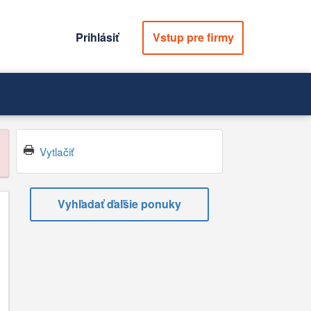
Prihlásiť
Vstup pre firmy
Vytlačiť
Vyhľadať ďaľšie ponuky