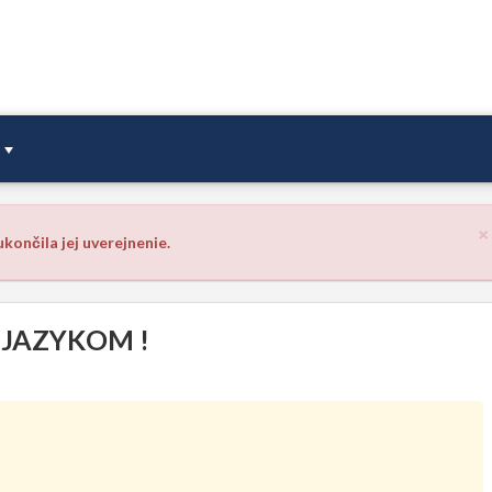
×
končila jej uverejnenie.
 JAZYKOM !