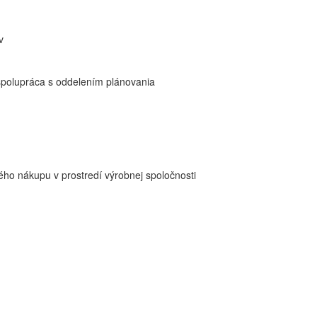
v
spolupráca s oddelením plánovania
kého nákupu v prostredí výrobnej spoločnosti