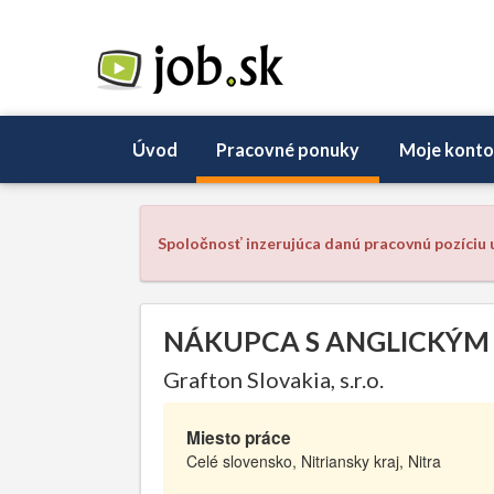
Úvod
Pracovné ponuky
Moje konto
Spoločnosť inzerujúca danú pracovnú pozíciu u
NÁKUPCA S ANGLICKÝM
Grafton Slovakia, s.r.o.
Miesto práce
Celé slovensko, Nitriansky kraj, Nitra