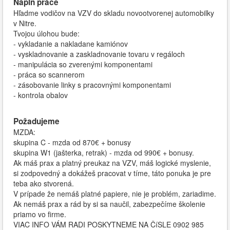
Náplň práce
Hľadme vodičov na VZV do skladu novootvorenej automobilky
v Nitre.
Tvojou úlohou bude:
- vykladanie a nakladane kamiónov
- vyskladnovanie a zaskladnovanie tovaru v regáloch
- manipulácia so zverenými komponentami
- práca so scannerom
- zásobovanie linky s pracovnými komponentami
- kontrola obalov
Požadujeme
MZDA:
skupina C - mzda od 870€ + bonusy
skupina W1 (jašterka, retrak) - mzda od 990€ + bonusy.
Ak máš prax a platný preukaz na VZV, máš logické myslenie,
si zodpovedný a dokážeš pracovat v tíme, táto ponuka je pre
teba ako stvorená.
V prípade že nemáš platné papiere, nie je problém, zariadime.
Ak nemáš prax a rád by si sa naučil, zabezpečíme školenie
priamo vo firme.
VIAC INFO VÁM RADI POSKYTNEME NA ČíSLE 0902 985