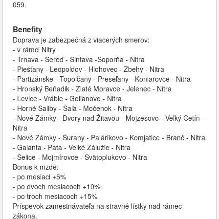
059.
Benefity
Doprava je zabezpečná z viacerých smerov:
- v rámci Nitry
- Trnava - Sereď - Šintava -Šoporňa - Nitra
- Piešťany - Leopoldov - Hlohovec - Zbehy - Nitra
- Partizánske - Topoľčany - Preseľany - Koniarovce - Nitra
- Hronský Beňadik - Zlaté Moravce - Jelenec - Nitra
- Levice - Vráble - Golianovo - Nitra
- Horné Saliby - Šaľa - Močenok - Nitra
- Nové Zámky - Dvory nad Žitavou - Mojzesovo - Veľký Cetín -
Nitra
- Nové Zámky - Šurany - Palárikovo - Komjatice - Branč - Nitra
- Galanta - Pata - Veľké Zálužie - Nitra
- Selice - Mojmírovce - Svätoplukovo - Nitra
Bonus k mzde:
- po mesiaci +5%
- po dvoch mesiacoch +10%
- po troch mesiacoch +15%
Príspevok zamestnávateľa na stravné lístky nad rámec
zákona.