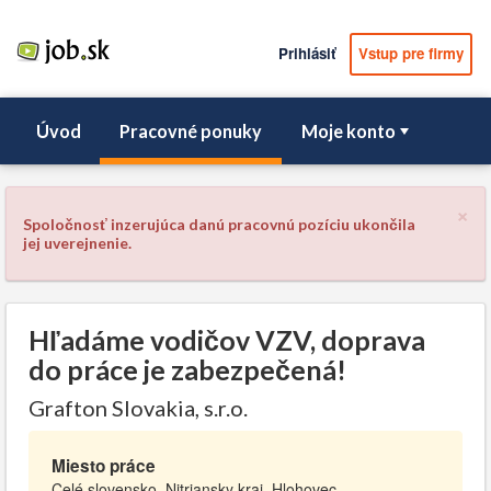
Prihlásiť
Vstup pre firmy
Úvod
Pracovné ponuky
Moje konto
×
Spoločnosť inzerujúca danú pracovnú pozíciu ukončila
jej uverejnenie.
Hľadáme vodičov VZV, doprava
do práce je zabezpečená!
Grafton Slovakia, s.r.o.
Miesto práce
Celé slovensko, Nitriansky kraj, Hlohovec