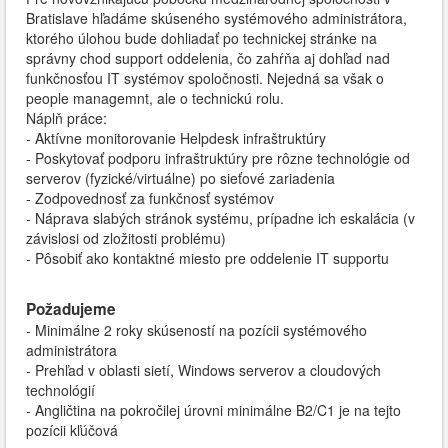
Bratislave hľadáme skúseného systémového administrátora,
ktorého úlohou bude dohliadať po technickej stránke na
správny chod support oddelenia, čo zahŕňa aj dohľad nad
funkčnosťou IT systémov spoločnosti. Nejedná sa však o
people managemnt, ale o technickú rolu.
Náplň práce:
- Aktívne monitorovanie Helpdesk infraštruktúry
- Poskytovať podporu infraštruktúry pre rôzne technológie od
serverov (fyzické/virtuálne) po sieťové zariadenia
- Zodpovednosť za funkčnosť systémov
- Náprava slabých stránok systému, prípadne ich eskalácia (v
závislosi od zložitosti problému)
- Pôsobiť ako kontaktné miesto pre oddelenie IT supportu
Požadujeme
- Minimálne 2 roky skúseností na pozícii systémového
administrátora
- Prehľad v oblasti sietí, Windows serverov a cloudových
technológií
- Angličtina na pokročilej úrovni minimálne B2/C1 je na tejto
pozícii kľúčová