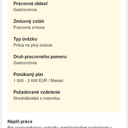
Pracovná oblasť
Gastronómia
Zmluvný vzťah
Pracovná zmluva
Typ úväzku
Práca na plný úväzok
Druh pracovného pomeru
Gastronómia
Ponúkaný plat
1 500 - 2 600 EUR / Mesiac
Požadované vzdelanie
Stredoškolské s maturitou
Náplň práce
Pre novovznikajúcu pobočku medzinárodnej spoločnosti v