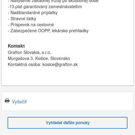
- Navýšenie základnej mzdy po skúšobnej dobe
-13.plat garantovaný zamestnávateľom
- Nadštandardné príplatky
- Stravné lístky
- Príspevok na cestovné
- Zabezpečené OOPP, lekárske prehliadky
Kontakt
Grafton Slovakia, s.r.o.
Murgašova 3, Košice, Slovensko
Kontaktná osoba: kosice@grafton.sk
Vytlačiť
Vyhľadať ďaľšie ponuky