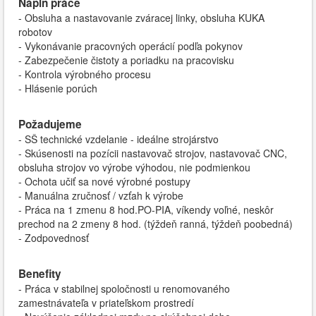
Náplň práce
- Obsluha a nastavovanie zváracej linky, obsluha KUKA
robotov
- Vykonávanie pracovných operácií podľa pokynov
- Zabezpečenie čistoty a poriadku na pracovisku
- Kontrola výrobného procesu
- Hlásenie porúch
Požadujeme
- SŠ technické vzdelanie - ideálne strojárstvo
- Skúsenosti na pozícii nastavovač strojov, nastavovač CNC,
obsluha strojov vo výrobe výhodou, nie podmienkou
- Ochota učiť sa nové výrobné postupy
- Manuálna zručnosť / vzťah k výrobe
- Práca na 1 zmenu 8 hod.PO-PIA, víkendy voľné, neskôr
prechod na 2 zmeny 8 hod. (týždeň ranná, týždeň poobedná)
- Zodpovednosť
Benefity
- Práca v stabilnej spoločnosti u renomovaného
zamestnávateľa v priateľskom prostredí