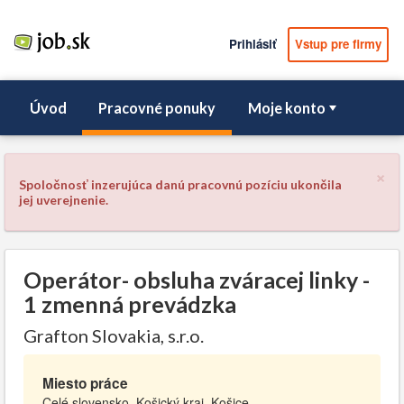
Prihlásiť
Vstup pre firmy
Úvod
Pracovné ponuky
Moje konto
×
Spoločnosť inzerujúca danú pracovnú pozíciu ukončila
jej uverejnenie.
Operátor- obsluha zváracej linky -
1 zmenná prevádzka
Grafton Slovakia, s.r.o.
Miesto práce
Celé slovensko, Košický kraj, Košice