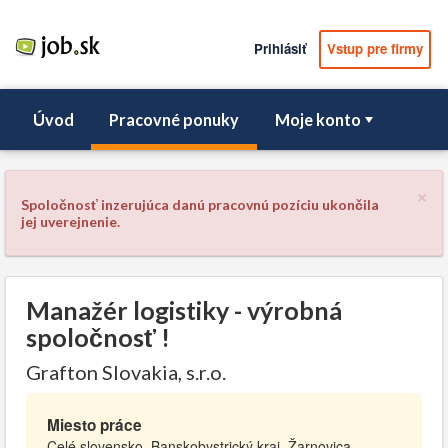
Prihlásiť
Vstup pre firmy
Úvod
Pracovné ponuky
Moje konto
×
Spoločnosť inzerujúca danú pracovnú pozíciu ukončila
jej uverejnenie.
Manažér logistiky - výrobná
spoločnosť !
Grafton Slovakia, s.r.o.
Miesto práce
Celé slovensko, Banskobystrický kraj, Žarnovica