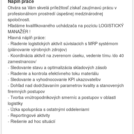
Náplň práce
Otvára sa Vám skvelá príležitosť získať zaujímavú prácu v
profesionálnom prostredí úspešnej medzinárodnej
spoločnosti.
Hľadáme kvalifikovaného uchádzača na pozíciu LOGISTICKÝ
MANAŽÉR !
Hlavná náplň práce:
- Riadenie logistických aktivít súvisiacich s MRP systémom
(plánovanie výrobných zdrojov)
- Koordinácia aktivít na zverenom úseku, vedenie tímu /do 40
zamestnancov/
- Sledovanie stavu a optimalizácia skladových zásob
- Riadenie a kontrola efektívneho toku materiálu
- Sledovanie a vyhodnocovanie KPI ukazovateľov
- Dohľad nad dodržiavaním parametrov kvality a stanovených
firemných postupov
- Tvorba vnútropodnikových smerníc a postupov v oblasti
logistiky
- Úzka spolupráca s ostatnými oddeleniami
- Reportingové aktivity
- Riešenie ad hoc situácií