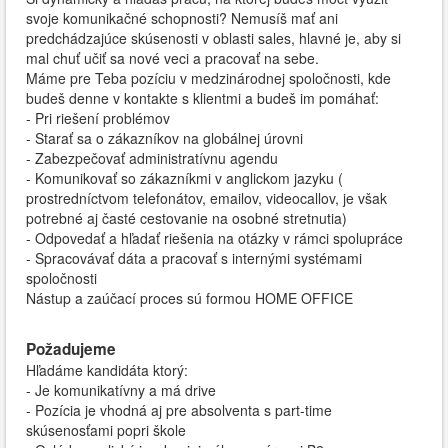
svoje komunikačné schopnosti? Nemusíš mať ani
predchádzajúce skúsenosti v oblasti sales, hlavné je, aby si
mal chuť učiť sa nové veci a pracovať na sebe.
Máme pre Teba pozíciu v medzinárodnej spoločnosti, kde
budeš denne v kontakte s klientmi a budeš im pomáhať:
- Pri riešení problémov
- Starať sa o zákazníkov na globálnej úrovni
- Zabezpečovať administratívnu agendu
- Komunikovať so zákazníkmi v anglickom jazyku (
prostredníctvom telefonátov, emailov, videocallov, je však
potrebné aj časté cestovanie na osobné stretnutia)
- Odpovedať a hľadať riešenia na otázky v rámci spolupráce
- Spracovávať dáta a pracovať s internými systémami
spoločnosti
Nástup a zaúčací proces sú formou HOME OFFICE
Požadujeme
Hľadáme kandidáta ktorý:
- Je komunikatívny a má drive
- Pozícia je vhodná aj pre absolventa s part-time
skúsenosťami popri škole