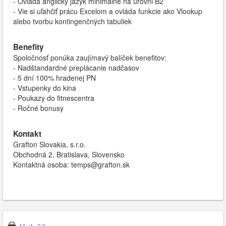
- Ovláda anglický jazyk minimálne na úrovni B2
- Vie si uľahčiť prácu Excelom a ovláda funkcie ako Vlookup
alebo tvorbu kontingenčných tabuliek
Benefity
Spoločnosť ponúka zaujímavý balíček benefitov:
- Nadštandardné preplácanie nadčasov
- 5 dní 100% hradenej PN
- Vstupenky do kina
- Poukazy do fitnescentra
- Ročné bonusy
Kontakt
Grafton Slovakia, s.r.o.
Obchodná 2, Bratislava, Slovensko
Kontaktná osoba: temps@grafton.sk