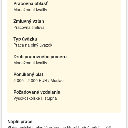
Pracovná oblasť
Manažment kvality
Zmluvný vzťah
Pracovná zmluva
Typ úväzku
Práca na plný úväzok
Druh pracovného pomeru
Manažment kvality
Ponúkaný plat
2 000 - 2 000 EUR / Mesiac
Požadované vzdelanie
Vysokoškolské I. stupňa
Náplň práce
Si dynamický a hľadáš prácu, na ktorej budeš môcť využiť