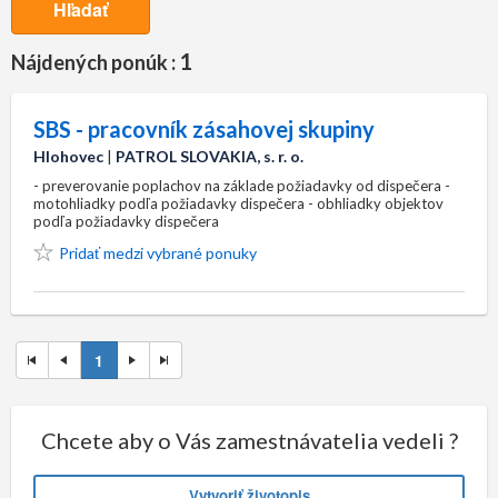
Hľadať
1
Nájdených ponúk :
SBS - pracovník zásahovej skupiny
Hlohovec
|
PATROL SLOVAKIA, s. r. o.
- preverovanie poplachov na základe požiadavky od dispečera -
motohliadky podľa požiadavky dispečera - obhliadky objektov
podľa požiadavky dispečera
Pridať medzi vybrané ponuky
1
Chcete aby o Vás zamestnávatelia vedeli ?
Vytvoriť životopis