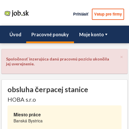
Prihlásiť
Vstup pre firmy
Úvod
Pracovné ponuky
Moje konto
×
Spoločnosť inzerujúca danú pracovnú pozíciu ukončila
jej uverejnenie.
obsluha čerpacej stanice
HOBA s.r.o
Miesto práce
Banská Bystrica