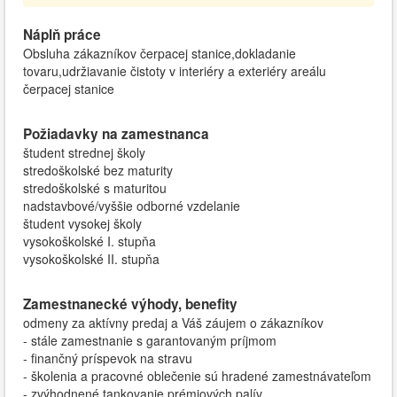
Náplň práce
Obsluha zákazníkov čerpacej stanice,dokladanie
tovaru,udržiavanie čistoty v interiéry a exteriéry areálu
čerpacej stanice
Požiadavky na zamestnanca
študent strednej školy
stredoškolské bez maturity
stredoškolské s maturitou
nadstavbové/vyššie odborné vzdelanie
študent vysokej školy
vysokoškolské I. stupňa
vysokoškolské II. stupňa
Zamestnanecké výhody, benefity
odmeny za aktívny predaj a Váš záujem o zákazníkov
- stále zamestnanie s garantovaným príjmom
- finančný príspevok na stravu
- školenia a pracovné oblečenie sú hradené zamestnávateľom
- zvýhodnené tankovanie prémiových palív