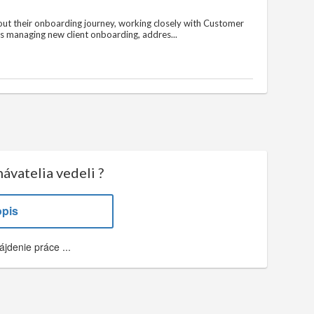
hout their onboarding journey, working closely with Customer
es managing new client onboarding, addres...
ávatelia vedeli ?
opis
ájdenie práce ...