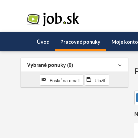
Úvod
Pracovné ponuky
Moje konto
Vybrané ponuky
0
P
Poslať na email
Uložiť
N