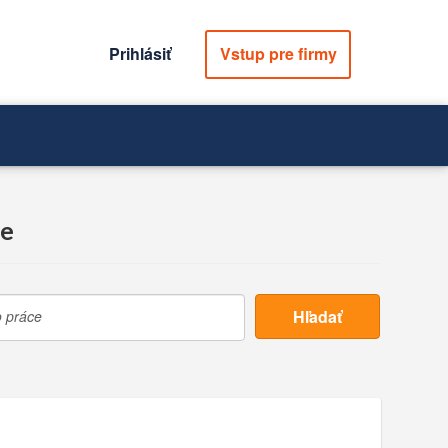
Prihlásiť
Vstup pre firmy
re
Hľadať