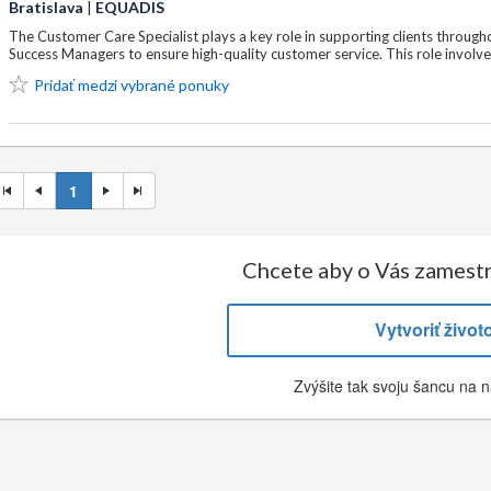
Bratislava
|
EQUADIS
The Customer Care Specialist plays a key role in supporting clients throug
Success Managers to ensure high-quality customer service. This role involv
Pridať medzi vybrané ponuky
1
Chcete aby o Vás zamestn
Vytvoriť život
Zvýšite tak svoju šancu na n