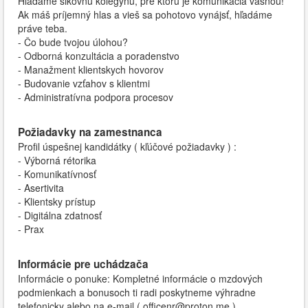
Hľadáme šikovnú kolegyňu, pre ktorú je komunikácia vášňou!
Ak máš príjemný hlas a vieš sa pohotovo vynájsť, hľadáme
práve teba.
- Čo bude tvojou úlohou?
- Odborná konzultácia a poradenstvo
- Manažment klientskych hovorov
- Budovanie vzťahov s klientmi
- Administratívna podpora procesov
Požiadavky na zamestnanca
Profil úspešnej kandidátky ( kľúčové požiadavky ) :
- Výborná rétorika
- Komunikatívnosť
- Asertivita
- Klientsky prístup
- Digitálna zdatnosť
- Prax
Informácie pre uchádzača
Informácie o ponuke: Kompletné informácie o mzdových
podmienkach a bonusoch ti radi poskytneme výhradne
telefonicky alebo na e-mail ( officenr@proton.me )