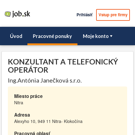
Prihlásiť
Vstup pre firmy
Úvod
Pracovné ponuky
Moje konto
KONZULTANT A TELEFONICKÝ
OPERÁTOR
Ing.Antónia Janečková s.r.o.
Miesto práce
Nitra
Adresa
Alexyho 10, 949 11 Nitra- Klokočína
Pracovná oblasť