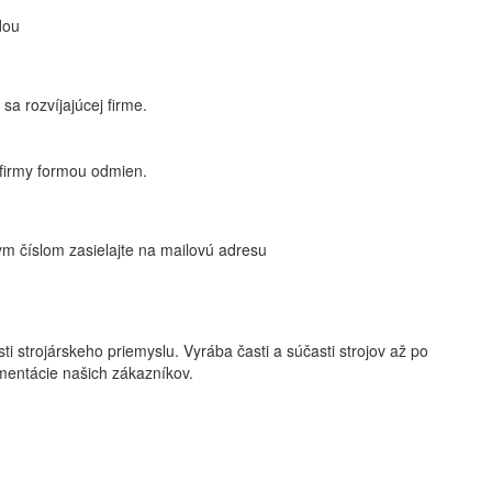
dou
a rozvíjajúcej firme.
 firmy formou odmien.
ym číslom zasielajte na mailovú adresu
 strojárskeho priemyslu. Vyrába časti a súčasti strojov až po
entácie našich zákazníkov.