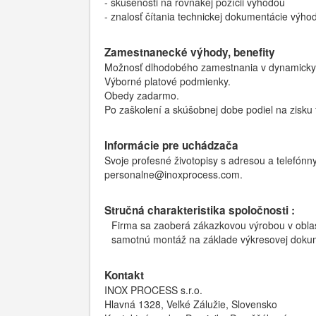
- skúsenosti na rovnakej pozícii výhodou
- znalosť čítania technickej dokumentácie výho
Zamestnanecké výhody, benefity
Možnosť dlhodobého zamestnania v dynamicky s
Výborné platové podmienky.
Obedy zadarmo.
Po zaškolení a skúšobnej dobe podiel na zisku
Informácie pre uchádzača
Svoje profesné životopisy s adresou a telefónn
personalne@inoxprocess.com.
Stručná charakteristika spoločnosti :
Firma sa zaoberá zákazkovou výrobou v oblasti
samotnú montáž na základe výkresovej dokum
Kontakt
INOX PROCESS s.r.o.
Hlavná 1328, Veľké Zálužie, Slovensko