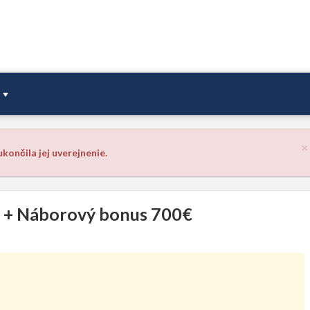
×
končila jej uverejnenie.
by + Náborový bonus 700€