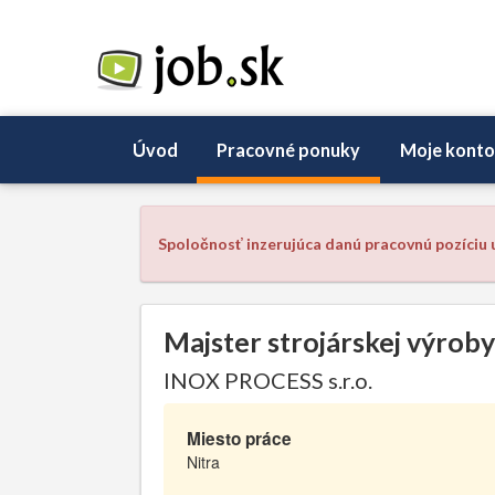
Úvod
Pracovné ponuky
Moje konto
Spoločnosť inzerujúca danú pracovnú pozíciu u
Majster strojárskej výro
INOX PROCESS s.r.o.
Miesto práce
Nitra