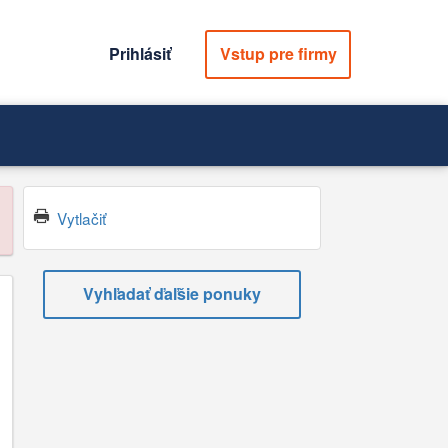
Prihlásiť
Vstup pre firmy
Vytlačiť
Vyhľadať ďaľšie ponuky