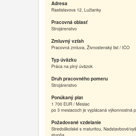
Adresa
Rastislavova 12, Lužianky
Pracovná oblasť
Strojárenstvo
Zmluvný vzťah
Pracovná zmluva, Živnostenský list / IČO
Typ úväzku
Práca na plný úväzok
Druh pracovného pomeru
Strojárenstvo
Ponúkaný plat
1 700 EUR / Mesiac
po 3 mesiacoch je vyplácaná výkonnostná 
Požadované vzdelanie
Stredoškolské s maturitou, Nadstavbové/vyš
stupňa