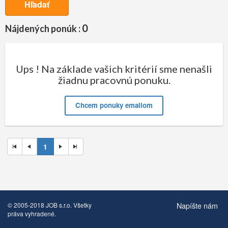
Hľadať
0
Nájdených ponúk :
Ups ! Na základe vašich kritérií sme nenašli
žiadnu pracovnú ponuku.
Chcem ponuky emailom
1
Napíšte nám
© 2005-2018 JOB s.r.o. Všetky
práva vyhradené.