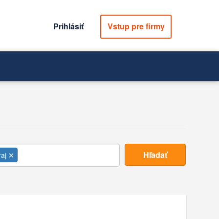
Prihlásiť
Vstup pre firmy
Hľadať
raj