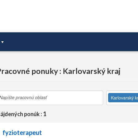
racovné ponuky : Karlovarský kraj
Karlovarský k
1
ájdených ponúk :
fyzioterapeut