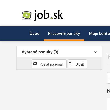
Úvod
Pracovné ponuky
Moje konto
Vybrané ponuky
0
P
Poslať na email
Uložiť
N