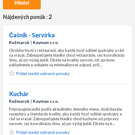
Hľadať
2
Nájdených ponúk :
Čašník - Servírka
Kežmarok
|
Kayman s.r.o.
Obsluha hostí v reštaurácii, aby každý hosť odišiel spokojný a rád
sa vracal. Zabezpečujete hladký chod reštaurácie, cez koordináciu
tímu, až po výdaj jedál. Dbáte na kvalitu surovín, ich správne
uskladnenie a usilujete sa minimalizovať odpad, prič...
Pridať medzi vybrané ponuky
Kuchár
Kežmarok
|
Kayman s.r.o.
Pripravujete jedlá podľa aktuálneho denného menu, dodržiavate
receptúry a štandardy kvality, aby každý hosť odišiel spokojný a
rád sa vracal. Zabezpečujete hladký chod kuchyne od prípravy
surovín, cez koordináciu tímu, až po výdaj jedál. Dbáte na k...
Pridať medzi vybrané ponuky