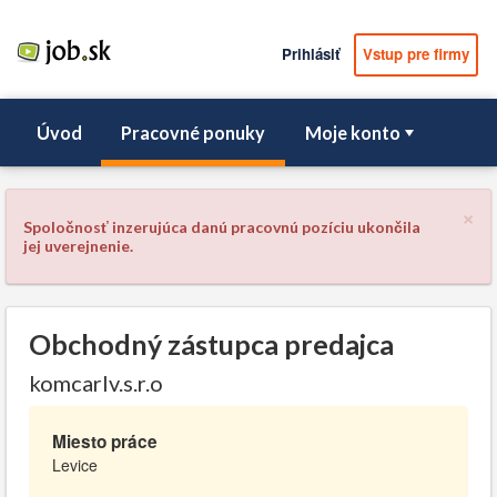
Prihlásiť
Vstup pre firmy
Úvod
Pracovné ponuky
Moje konto
×
Spoločnosť inzerujúca danú pracovnú pozíciu ukončila
jej uverejnenie.
Obchodný zástupca predajca
komcarlv.s.r.o
Miesto práce
Levice