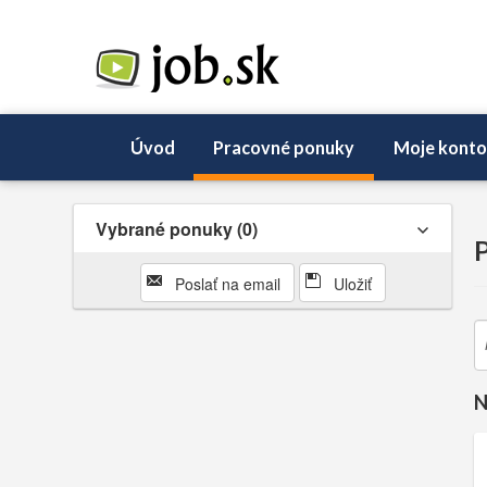
Úvod
Pracovné ponuky
Moje konto
Vybrané ponuky
0
Poslať na email
Uložiť
N