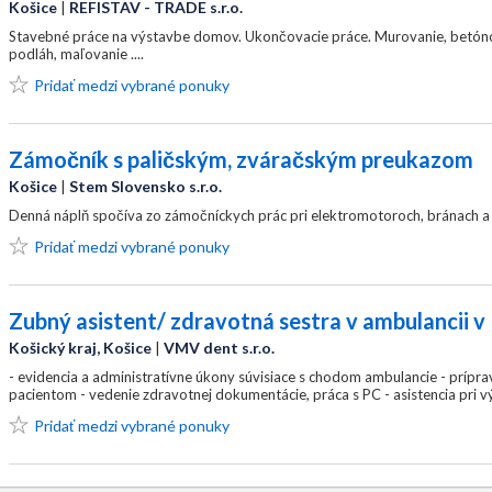
Košice
|
REFISTAV - TRADE s.r.o.
Stavebné práce na výstavbe domov. Ukončovacie práce. Murovanie, betónov
podláh, maľovanie ....
Pridať medzi vybrané ponuky
Zámočník s paličským, zváračským preukazom
Košice
|
Stem Slovensko s.r.o.
Denná náplň spočíva zo zámočníckych prác pri elektromotoroch, bránach a ž
Pridať medzi vybrané ponuky
Zubný asistent/ zdravotná sestra v ambulancii v
Košický kraj, Košice
|
VMV dent s.r.o.
​- evidencia a administratívne úkony súvisiace s chodom ambulancie ​- prípra
pacientom ​- vedenie zdravotnej dokumentácie, práca s PC ​- asistencia pri v
Pridať medzi vybrané ponuky