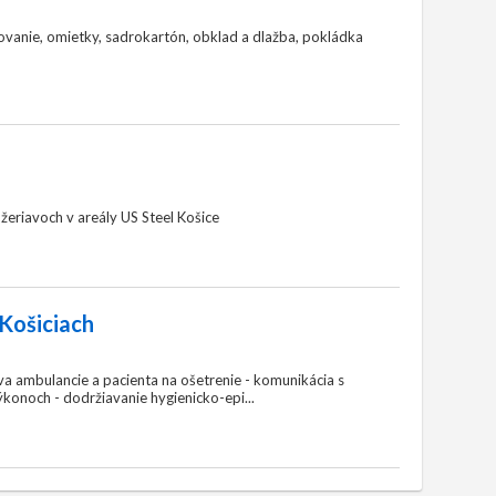
anie, omietky, sadrokartón, obklad a dlažba, pokládka
eriavoch v areály US Steel Košice
 Košiciach
va ambulancie a pacienta na ošetrenie ​- komunikácia s
ýkonoch ​- dodržiavanie hygienicko-epi...