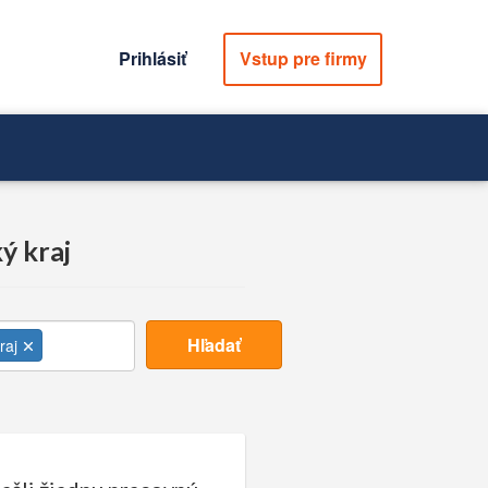
Prihlásiť
Vstup pre firmy
ý kraj
Hľadať
raj