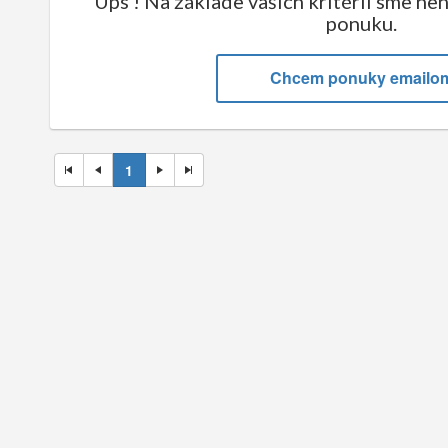
Ups ! Na základe vašich kritérií sme ne
ponuku.
Chcem ponuky emailo
1