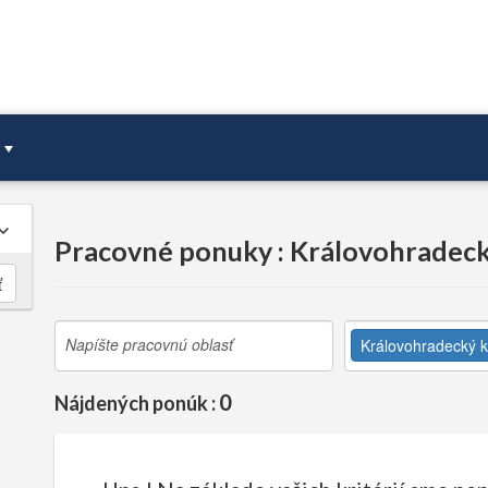
Pracovné ponuky : Královohradeck
ť
Královohradecký k
0
Nájdených ponúk :