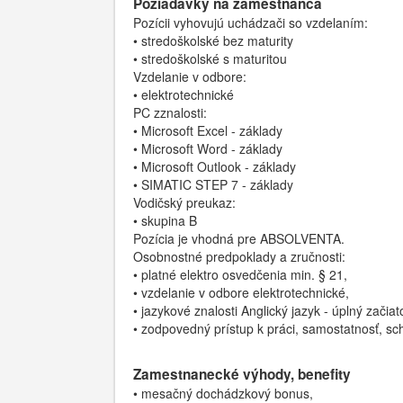
Požiadavky na zamestnanca
Pozícii vyhovujú uchádzači so vzdelaním:
• stredoškolské bez maturity
• stredoškolské s maturitou
Vzdelanie v odbore:
• elektrotechnické
PC zznalosti:
• Microsoft Excel - základy
• Microsoft Word - základy
• Microsoft Outlook - základy
• SIMATIC STEP 7 - základy
Vodičský preukaz:
• skupina B
Pozícia je vhodná pre ABSOLVENTA.
Osobnostné predpoklady a zručnosti:
• platné elektro osvedčenia min. § 21,
• vzdelanie v odbore elektrotechnické,
• jazykové znalosti Anglický jazyk - úplný zač
• zodpovedný prístup k práci, samostatnosť, scho
Zamestnanecké výhody, benefity
• mesačný dochádzkový bonus,