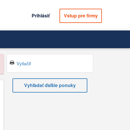
Prihlásiť
Vstup pre firmy
Vytlačiť
Vyhľadať ďaľšie ponuky