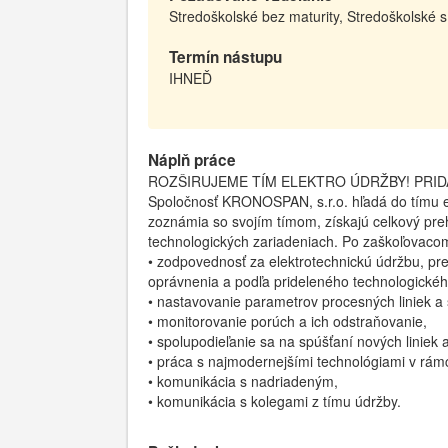
Stredoškolské bez maturity, Stredoškolské s
Termín nástupu
IHNEĎ
Náplň práce
ROZŠIRUJEME TÍM ELEKTRO ÚDRŽBY! PRID
Spoločnosť KRONOSPAN, s.r.o. hľadá do tímu e
zoznámia so svojím tímom, získajú celkový pre
technologických zariadeniach. Po zaškoľovaco
• zodpovednosť za elektrotechnickú údržbu, pr
oprávnenia a podľa prideleného technologickéh
• nastavovanie parametrov procesných liniek a s
• monitorovanie porúch a ich odstraňovanie,
• spolupodieľanie sa na spúšťaní nových liniek a
• práca s najmodernejšími technológiami v rám
• komunikácia s nadriadeným,
• komunikácia s kolegami z tímu údržby.