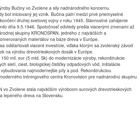
ýroby Bučiny vo Zvolene a sily nadnárodného koncernu.
y bol iniciovaný jej vznik. Bučina patrí medzi prvé priemyselné
 skončení druhej svetovej vojny v roku 1945. Slávnostné zahájenie
nilo dňa 9.5.1946. Spoločnosť odvtedy prešla viacerými zmenami až
národnej skupiny KRONOSPAN, jedného z najväčších a
lomerovaných materiálov na báze dreva v Európe.
 odštartovali viaceré investície, vďaka ktorým sa zvolenský závod
ok na výrobu drevotrieskových dosák v Európe.
150 mil. eur (5 mld. Sk) do modernizácie výroby, rekonštrukcie
h sietí, ciest, biologickej čističky odpadových vôd, inštalácie
vybudovania najmodernejšie píly a pod. Rekonštrukciou
 moderného tréningového centra Kronovision pre nadnárodnú skupinu
vo Zvolene stala najväčším výrobcom surových drevotrieskových
 a lepeného dreva na Slovensku.