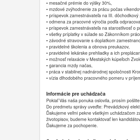
• mesačné prémie do výšky 30%,
• mzdové zvýhodnenie za prácu počas víkendo
• príspevok zamestnávateľa na III. dôchodkový p
• odmena za pracovné výročia podľa odpracova
• príspevok zamestnávateľa na starostlivosť o 
• všetky príplatky v súlade so Zákonníkom prác
• závodné stravovanie s doplatkom zamestnanc
• pravidelné školenia a obnova preukazov,
• pravidelné lekárske prehliadky a ich preplácan
• možnosť relaxácie v Mestských kúpeľoch Zvol
• garancia mzdy načas,
• práca v stabilnej nadnárodnej spoločnosti Kr
• vízia dlhodobého pracovného pomeru v príje
Informácie pre uchádzača
Pokiaľ Vás naša ponuka oslovila, prosím pošlit
Do predmetu správy uveďte: Prevádzkový elekt
Ďakujeme veľmi pekne všetkým uchádzačom za 
životopisov, budeme kontaktovať len kandidáto
Ďakujeme za pochopenie.