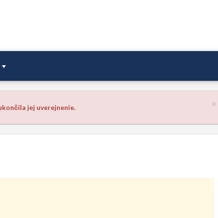
×
končila jej uverejnenie.