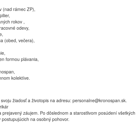
v (nad rámec ZP),
ilier,
ných rokov ,
pracovné odevy,
e,
a (obed, večera),
ie,
en formou plávania,
onospan,
mnom kolektíve.
e svoju žiadosť a životopis na adresu: personalne@kronospan.sk.
rikár
prejavený záujem. Po dôslednom a starostlivom posúdení všetkých
v postupujúcich na osobný pohovor.