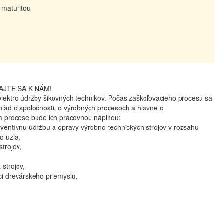
 maturitou
AJTE SA K NÁM!
lektro údržby šikovných technikov. Počas zaškoľovacieho procesu sa
hľad o spoločnosti, o výrobných procesoch a hlavne o
m procese bude ich pracovnou náplňou:
eventívnu údržbu a opravy výrobno-technických strojov v rozsahu
o uzla,
trojov,
 strojov,
ci drevárskeho priemyslu,