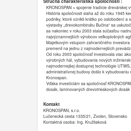
Stručná charakteristika spoločnosti :
KRONOSPAN = spojenie tradície drevárskej v
História spoločnosti siaha až do roku 1945 ked
podniky, ktoré vznikli krátko po oslobodení a
výstavby „drevokombinátu Bučina“ sa uskutoč
sa nakoniec v roku 2003 stala súčasťou nad
najvýznamnejších výrobcov veľkoplošných ag
Majetkovým vstupom zahraničného investora sa
premenil na jednu z najmodernejších prevádz
Od roku 2003 spoločnosť investovala viac ako 
výrobných hál, vybudovania nových inžinierskyc
najmodernejšej dostupnej technológie UTWS, 
administratívnej budovy došlo k vybudovaniu
Kronospan.
Vďaka investíciám sa spoločnosť KRONOSPAN 
dosák, laminovaných drevotrieskových dosák
Kontakt
KRONOSPAN, s.r.o.
Lučenecká cesta 1335/21, Zvolen, Slovensko
Kontaktná osoba: Ing. Kružliaková