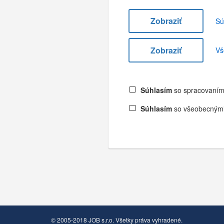
Zobraziť
Sú
Zobraziť
Vš
Súhlasím
so spracovaním
Súhlasím
so všeobecnými
© 2005-2018 JOB s.r.o. Všetky práva vyhradené.