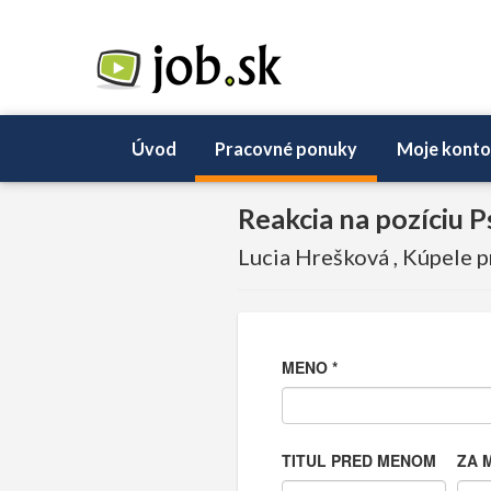
Úvod
Pracovné ponuky
Moje konto
Reakcia na pozíciu 
Lucia Hrešková , Kúpele pr
MENO
*
TITUL PRED MENOM
ZA 