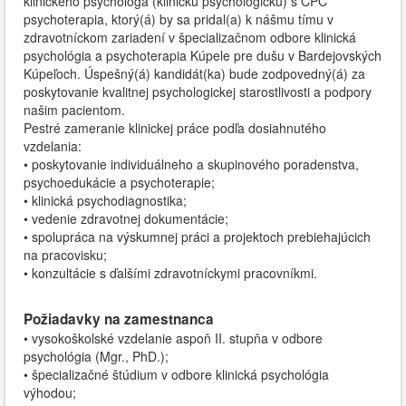
klinického psychológa (klinickú psychologičku) s CPČ
psychoterapia, ktorý(á) by sa pridal(a) k nášmu tímu v
zdravotníckom zariadení v špecializačnom odbore klinická
psychológia a psychoterapia Kúpele pre dušu v Bardejovských
Kúpeľoch. Úspešný(á) kandidát(ka) bude zodpovedný(á) za
poskytovanie kvalitnej psychologickej starostlivosti a podpory
našim pacientom.
Pestré zameranie klinickej práce podľa dosiahnutého
vzdelania:
• poskytovanie individuálneho a skupinového poradenstva,
psychoedukácie a psychoterapie;
• klinická psychodiagnostika;
• vedenie zdravotnej dokumentácie;
• spolupráca na výskumnej práci a projektoch prebiehajúcich
na pracovisku;
• konzultácie s ďalšími zdravotníckymi pracovníkmi.
Požiadavky na zamestnanca
• vysokoškolské vzdelanie aspoň II. stupňa v odbore
psychológia (Mgr., PhD.);
• špecializačné štúdium v odbore klinická psychológia
výhodou;