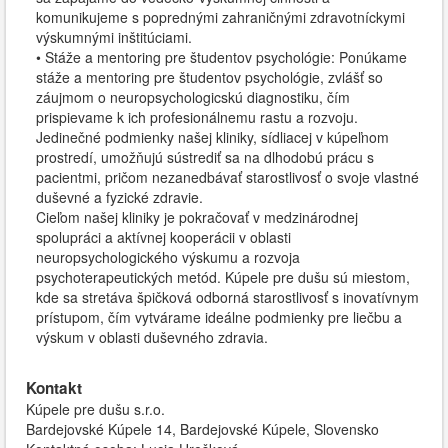
komunikujeme s poprednými zahraničnými zdravotníckymi
výskumnými inštitúciami.
• Stáže a mentoring pre študentov psychológie: Ponúkame
stáže a mentoring pre študentov psychológie, zvlášť so
záujmom o neuropsychologicskú diagnostiku, čím
prispievame k ich profesionálnemu rastu a rozvoju.
Jedinečné podmienky našej kliniky, sídliacej v kúpeľnom
prostredí, umožňujú sústrediť sa na dlhodobú prácu s
pacientmi, pričom nezanedbávať starostlivosť o svoje vlastné
duševné a fyzické zdravie.
Cieľom našej kliniky je pokračovať v medzinárodnej
spolupráci a aktívnej kooperácii v oblasti
neuropsychologického výskumu a rozvoja
psychoterapeutických metód. Kúpele pre dušu sú miestom,
kde sa stretáva špičková odborná starostlivosť s inovatívnym
prístupom, čím vytvárame ideálne podmienky pre liečbu a
výskum v oblasti duševného zdravia.
Kontakt
Kúpele pre dušu s.r.o.
Bardejovské Kúpele 14, Bardejovské Kúpele, Slovensko