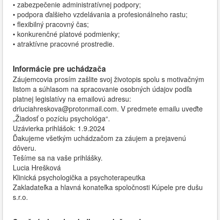
• zabezpečenie administratívnej podpory;
• podpora ďalšieho vzdelávania a profesionálneho rastu;
• flexibilný pracovný čas;
• konkurenčné platové podmienky;
• atraktívne pracovné prostredie.
Informácie pre uchádzača
Záujemcovia prosím zašlite svoj životopis spolu s motivačným
listom a súhlasom na spracovanie osobných údajov podľa
platnej legislatívy na emailovú adresu:
drluciahreskova@protonmail.com. V predmete emailu uveďte
„Žiadosť o pozíciu psychológa“.
Uzávierka prihlášok: 1.9.2024
Ďakujeme všetkým uchádzačom za záujem a prejavenú
dôveru.
Tešíme sa na vaše prihlášky.
Lucia Hrešková
Klinická psychologička a psychoterapeutka
Zakladateľka a hlavná konateľka spoločnosti Kúpele pre dušu
s.r.o.