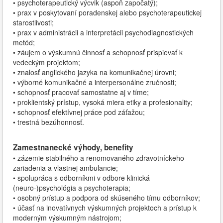
• psychoterapeutický výcvik (aspoň započatý);
• prax v poskytovaní poradenskej alebo psychoterapeutickej
starostlivosti;
• prax v administrácii a interpretácii psychodiagnostických
metód;
• záujem o výskumnú činnosť a schopnosť prispievať k
vedeckým projektom;
• znalosť anglického jazyka na komunikačnej úrovni;
• výborné komunikačné a interpersonálne zručnosti;
• schopnosť pracovať samostatne aj v tíme;
• proklientský prístup, vysoká miera etiky a profesionality;
• schopnosť efektívnej práce pod záťažou;
• trestná bezúhonnosť.
Zamestnanecké výhody, benefity
• zázemie stabilného a renomovaného zdravotníckeho
zariadenia a vlastnej ambulancie;
• spolupráca s odborníkmi v odbore klinická
(neuro-)psychológia a psychoterapia;
• osobný prístup a podpora od skúseného tímu odborníkov;
• účasť na inovatívnych výskumných projektoch a prístup k
moderným výskumným nástrojom;