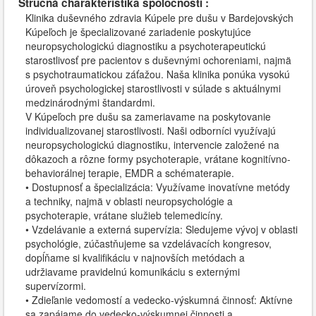
Stručná charakteristika spoločnosti :
Klinika duševného zdravia Kúpele pre dušu v Bardejovských
Kúpeľoch je špecializované zariadenie poskytujúce
neuropsychologickú diagnostiku a psychoterapeutickú
starostlivosť pre pacientov s duševnými ochoreniami, najmä
s psychotraumatickou záťažou. Naša klinika ponúka vysokú
úroveň psychologickej starostlivosti v súlade s aktuálnymi
medzinárodnými štandardmi.
V Kúpeľoch pre dušu sa zameriavame na poskytovanie
individualizovanej starostlivosti. Naši odborníci využívajú
neuropsychologickú diagnostiku, intervencie založené na
dôkazoch a rôzne formy psychoterapie, vrátane kognitívno-
behaviorálnej terapie, EMDR a schématerapie.
• Dostupnosť a špecializácia: Využívame inovatívne metódy
a techniky, najmä v oblasti neuropsychológie a
psychoterapie, vrátane služieb telemedicíny.
• Vzdelávanie a externá supervízia: Sledujeme vývoj v oblasti
psychológie, zúčastňujeme sa vzdelávacích kongresov,
dopĺňame si kvalifikáciu v najnovších metódach a
udržiavame pravidelnú komunikáciu s externými
supervízormi.
• Zdieľanie vedomostí a vedecko-výskumná činnosť: Aktívne
sa zapájame do vedecko-výskumnej činnosti a