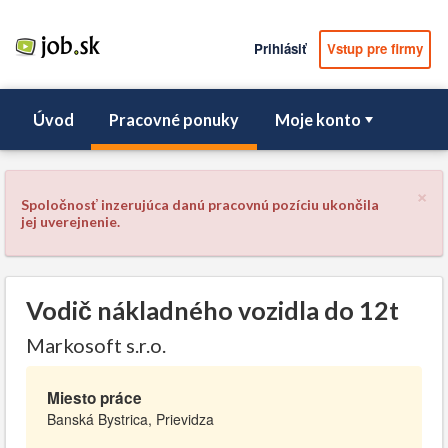
Prihlásiť
Vstup pre firmy
Úvod
Pracovné ponuky
Moje konto
×
Spoločnosť inzerujúca danú pracovnú pozíciu ukončila
jej uverejnenie.
Vodič nákladného vozidla do 12t
Markosoft s.r.o.
Miesto práce
Banská Bystrica, Prievidza