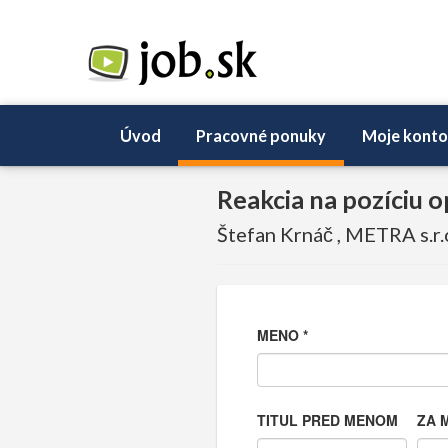
Úvod
Pracovné ponuky
Moje konto
Reakcia na pozíciu 
Štefan Krnáč , METRA s.r.
MENO
*
TITUL PRED MENOM
ZA 