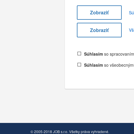
Zobraziť
Sú
Zobraziť
Vš
Súhlasím
so spracovaním
Súhlasím
so všeobecnými
© 2005-2018 JOB s.r.o. Všetky práva vyhradené.