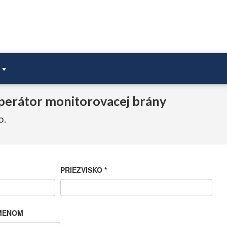
operátor monitorovacej brány
o.
PRIEZVISKO
*
MENOM