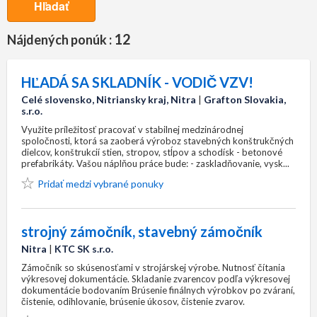
Hľadať
12
Nájdených ponúk :
HĽADÁ SA SKLADNÍK - VODIČ VZV!
Celé slovensko, Nitriansky kraj, Nitra
|
Grafton Slovakia,
s.r.o.
Využite príležitosť pracovať v stabilnej medzinárodnej
spoločnosti, ktorá sa zaoberá výroboz stavebných konštrukčných
dielcov, konštrukcií stien, stropov, stĺpov a schodísk - betonové
prefabrikáty. Vašou náplňou práce bude: - zaskladňovanie, vysk...
Pridať medzi vybrané ponuky
strojný zámočník, stavebný zámočník
Nitra
|
KTC SK s.r.o.
Zámočník so skúsenosťami v strojárskej výrobe. Nutnosť čítania
výkresovej dokumentácie. Skladanie zvarencov podľa výkresovej
dokumentácie bodovaním ​Brúsenie finálnych výrobkov po zváraní,
čistenie, odihlovanie, brúsenie úkosov, čistenie zvarov.​