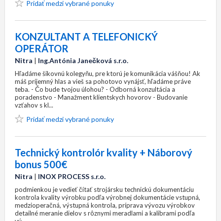
Pridať medzi vybrané ponuky
KONZULTANT A TELEFONICKÝ
OPERÁTOR
Nitra
|
Ing.Antónia Janečková s.r.o.
Hľadáme šikovnú kolegyňu, pre ktorú je komunikácia vášňou! Ak
máš príjemný hlas a vieš sa pohotovo vynájsť, hľadáme práve
teba. - Čo bude tvojou úlohou? - Odborná konzultácia a
poradenstvo - Manažment klientskych hovorov - Budovanie
vzťahov s kl...
Pridať medzi vybrané ponuky
Technický kontrolór kvality + Náborový
bonus 500€
Nitra
|
INOX PROCESS s.r.o.
podmienkou je vedieť čítať strojársku technickú dokumentáciu
kontrola kvality výrobku podľa výrobnej dokumentácie vstupná,
medzioperačná, výstupná kontrola, príprava vývozu výrobkov
detailné meranie dielov s rôznymi meradlami a kalibrami podľa