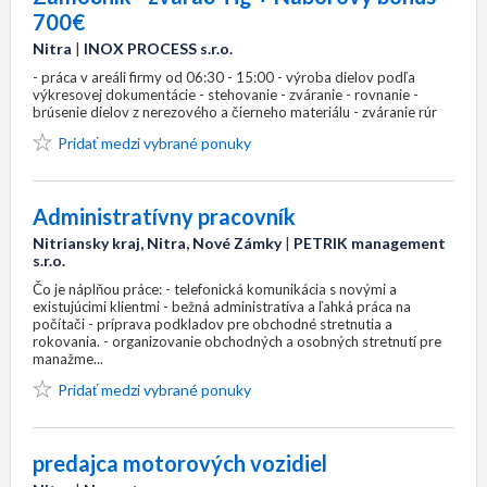
700€
Nitra
|
INOX PROCESS s.r.o.
- práca v areáli firmy od 06:30 - 15:00 - výroba dielov podľa
výkresovej dokumentácie - stehovanie - zváranie - rovnanie -
brúsenie dielov z nerezového a čierneho materiálu - zváranie rúr
Pridať medzi vybrané ponuky
Administratívny pracovník
Nitriansky kraj, Nitra, Nové Zámky
|
PETRIK management
s.r.o.
Čo je náplňou práce: - telefonická komunikácia s novými a
existujúcimi klientmi - bežná administratíva a ľahká práca na
počítači - príprava podkladov pre obchodné stretnutia a
rokovania. - organizovanie obchodných a osobných stretnutí pre
manažme...
Pridať medzi vybrané ponuky
predajca motorových vozidiel