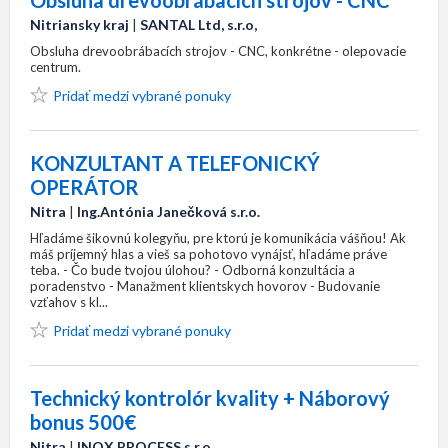
Obsluha drevoobrábacích strojov - CNC
Nitriansky kraj
|
SANTAL Ltd, s.r.o,
Obsluha drevoobrábacích strojov - CNC, konkrétne - olepovacie
centrum.
Pridať medzi vybrané ponuky
KONZULTANT A TELEFONICKÝ
OPERÁTOR
Nitra
|
Ing.Antónia Janečková s.r.o.
Hľadáme šikovnú kolegyňu, pre ktorú je komunikácia vášňou! Ak
máš príjemný hlas a vieš sa pohotovo vynájsť, hľadáme práve
teba. - Čo bude tvojou úlohou? - Odborná konzultácia a
poradenstvo - Manažment klientskych hovorov - Budovanie
vzťahov s kl...
Pridať medzi vybrané ponuky
Technický kontrolór kvality + Náborový
bonus 500€
Nitra
|
INOX PROCESS s.r.o.