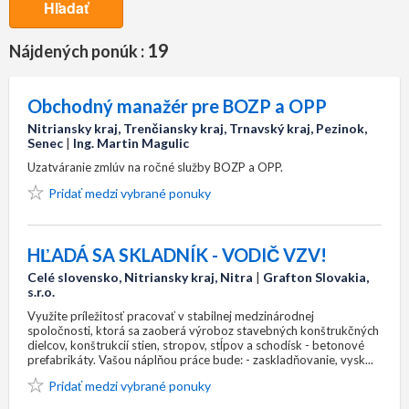
Hľadať
19
Nájdených ponúk :
Obchodný manažér pre BOZP a OPP
Nitriansky kraj, Trenčiansky kraj, Trnavský kraj, Pezinok,
Senec
|
Ing. Martin Magulic
Uzatváranie zmlúv na ročné služby BOZP a OPP.
Pridať medzi vybrané ponuky
HĽADÁ SA SKLADNÍK - VODIČ VZV!
Celé slovensko, Nitriansky kraj, Nitra
|
Grafton Slovakia,
s.r.o.
Využite príležitosť pracovať v stabilnej medzinárodnej
spoločnosti, ktorá sa zaoberá výroboz stavebných konštrukčných
dielcov, konštrukcií stien, stropov, stĺpov a schodísk - betonové
prefabrikáty. Vašou náplňou práce bude: - zaskladňovanie, vysk...
Pridať medzi vybrané ponuky