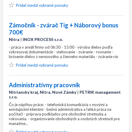
Pridať medzi vybrané ponuky
Zámočník - zvárač Tig + Náborový bonus
700€
Nitra
|
INOX PROCESS s.r.o.
- práca v areáli firmy od 06:30 - 15:00 - výroba dielov podľa
výkresovej dokumentácie - stehovanie - zváranie - rovnanie -
brúsenie dielov z nerezového a čierneho materiálu - zváranie rúr
Pridať medzi vybrané ponuky
Administratívny pracovník
Nitriansky kraj, Nitra, Nové Zámky
|
PETRIK management
s.r.o.
Čo je náplňou práce: - telefonická komunikácia s novými a
existujúcimi klientmi - bežná administratíva a ľahká práca na
počítači - príprava podkladov pre obchodné stretnutia a
rokovania. - organizovanie obchodných a osobných stretnutí pre
manažme...
Pridať medzi vybrané ponuky