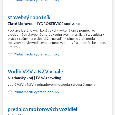
stavebný robotník
Zlaté Moravce
|
HYDROSERVICE spol .s.r.o
- oprava betónových konštrukcii - vykonávanie pomocných
a,odborných stavebných prác - príprava materiálu a staveniska -
práca s ručným a elektrickým náradím - plnenie úloh podľa
pokynov stavbyvedúceho -zemné, výkopové a betonárske práce,
- muro...
Pridať medzi vybrané ponuky
Vodič VZV a NZV v hale
Nitriansky kraj
|
EAA&recycling
vodič VZV a NZV v odpadovom hospodárstve na 3 zmeny
Pridať medzi vybrané ponuky
predajca motorových vozidiel