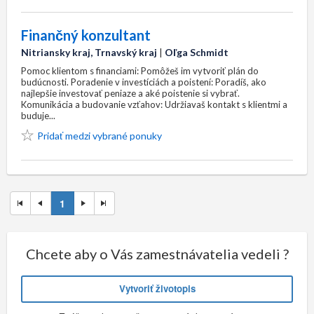
Finančný konzultant
Nitriansky kraj, Trnavský kraj
|
Oľga Schmidt
Pomoc klientom s financiami: Pomôžeš im vytvoriť plán do
budúcnosti. Poradenie v investíciách a poistení: Poradíš, ako
najlepšie investovať peniaze a aké poistenie si vybrať.
Komunikácia a budovanie vzťahov: Udržiavaš kontakt s klientmi a
buduje...
Pridať medzi vybrané ponuky
1
Chcete aby o Vás zamestnávatelia vedeli ?
Vytvoriť životopis