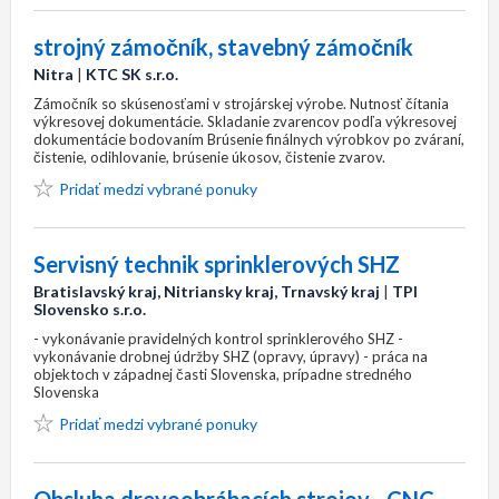
strojný zámočník, stavebný zámočník
Nitra
|
KTC SK s.r.o.
Zámočník so skúsenosťami v strojárskej výrobe. Nutnosť čítania
výkresovej dokumentácie. Skladanie zvarencov podľa výkresovej
dokumentácie bodovaním ​Brúsenie finálnych výrobkov po zváraní,
čistenie, odihlovanie, brúsenie úkosov, čistenie zvarov.​
Pridať medzi vybrané ponuky
Servisný technik sprinklerových SHZ
Bratislavský kraj, Nitriansky kraj, Trnavský kraj
|
TPI
Slovensko s.r.o.
- vykonávanie pravidelných kontrol sprinklerového SHZ -
vykonávanie drobnej údržby SHZ (opravy, úpravy) - práca na
objektoch v západnej časti Slovenska, prípadne stredného
Slovenska
Pridať medzi vybrané ponuky