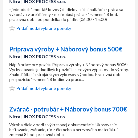
Nitra
|
INOX PROCESS s.r.o.
- jednoduchá montáž kovových dielov a ich finalizácia - práca sa
vykonáva v areáli firmy - nenáročná práca - 1-zmenná 8 hod.
pracovná doba od pondelka do piatku (06:30 - 15:00)
Pridať medzi vybrané ponuky
Príprava výroby + Náborový bonus 500€
Nitra
|
INOX PROCESS s.r.o.
Náplň práce pre pozíciu Príprava výroby + Náborový bonus 500€:
Vychystávanie jednotlivých pozícií laserových výpalkov do výroby.
Znalosť čítania strojárskych výkresov výhodou. Pracovná doba
pre pozíciu: 1-zmenná 8 hodinová praco...
Pridať medzi vybrané ponuky
Zvárač - potrubár + Náborový bonus 700€
Nitra
|
INOX PROCESS s.r.o.
Výroba dielov podľa výkresovej dokumentácie. Úkosovanie ,
heftovanie, zváranie, rúr z čierneho a nerezového materiálu. 1-
zmenná 8 hod. pracovná doba