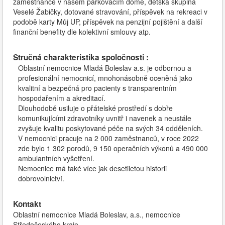
zaměstnance v našem parkovacím domě, dětská skupina
Veselé Žabičky, dotované stravování, příspěvek na rekreaci v
podobě karty Můj UP, příspěvek na penzijní pojištění a další
finanční benefity dle kolektivní smlouvy atp.
Stručná charakteristika spoločnosti :
Oblastní nemocnice Mladá Boleslav a.s. je odbornou a
profesionální nemocnicí, mnohonásobně oceněná jako
kvalitní a bezpečná pro pacienty s transparentním
hospodařením a akreditací.
Dlouhodobě usiluje o přátelské prostředí s dobře
komunikujícími zdravotníky uvnitř i navenek a neustále
zvyšuje kvalitu poskytované péče na svých 34 odděleních.
V nemocnici pracuje na 2 000 zaměstnanců, v roce 2022
zde bylo 1 302 porodů, 9 150 operačních výkonů a 490 000
ambulantních vyšetření.
Nemocnice má také více jak desetiletou historii
dobrovolnictví.
Kontakt
Oblastní nemocnice Mladá Boleslav, a.s., nemocnice
Středočeského kraje