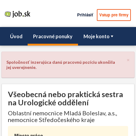
Prihlásiť
Vstup pre firmy
Úvod
Pracovné ponuky
Moje konto
×
Spoločnosť inzerujúca danú pracovnú pozíciu ukončila
jej uverejnenie.
Všeobecná nebo praktická sestra
na Urologické oddělení
Oblastní nemocnice Mladá Boleslav, a.s.,
nemocnice Středočeského kraje
Miesto práce