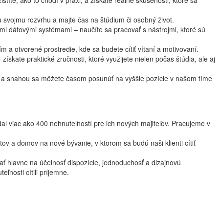
stíte, ako to chodí v praxi, a získate reálne skúsenosti, ktoré sa
u svojmu rozvrhu a majte čas na štúdium či osobný život.
mi dátovými systémami – naučíte sa pracovať s nástrojmi, ktoré sú
m a otvorené prostredie, kde sa budete cítiť vítaní a motivovaní.
ískate praktické zručnosti, ktoré využijete nielen počas štúdia, ale aj
m a snahou sa môžete časom posunúť na vyššie pozície v našom tíme
al viac ako 400 nehnuteľností pre ich nových majiteľov. Pracujeme v
ov a domov na nové bývanie, v ktorom sa budú naši klienti cítiť
ať hlavne na účelnosť dispozície, jednoduchosť a dizajnovú
ľnosti cítili príjemne.