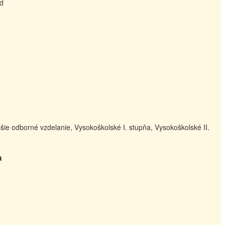
od
šie odborné vzdelanie, Vysokoškolské I. stupňa, Vysokoškolské II.
a