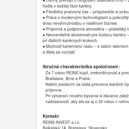
● Cenný prehľad o fungovaní realitného trhu – zi
hodia v každej fáze kariéry.
● Flexibilný pracovný čas – prispôsobte si prác
● Práca s modernými technológiami a pokročilý
dnes nevyhnutnosťou v realitnom biznise.
● Príjemná a podporná atmosféra – priateľský tí
● Neoceniteľné skúsenosti pre budúcu kariéru – z
pri ďalších kariérnych krokoch.
● Možnosť kariérneho rastu – s vaším talento
a ďalej sa rozvíjať.
Stručná charakteristika spoločnosti :
Za 7 rokov REINS kúpil, zrekonštruoval a pred
Bratislave, Brne a Prahe.
Naším poslaním sa stala premena starších byt
príjemne.
Pri vytváraní nového bývania si dávame zálež
nadčasovosť, aby ste sa aj o 20 rokov v nehnute
Kontakt
REINS INVEST s.r.o.
Bajkalská 7A, Bratislava, Slovensko