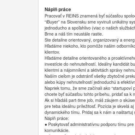
Náplň práce
Pracovať v REINS znamená byť súčasťou spoločn
“iBuyer” na Slovensku sme vyvinuli unikátny s
jednoducho a spoľahlivo (viac o našich službác
Brne a náš tím neustále rastie.
Ste detailne orientovaný, organizovaný a energi
Hľadáme niekoho, kto pomôže našim odborníkom
klientov.
Hľadáme detailne orientovaného a proaktívneho 
investície do nehnuteľností. Ideálny kandidát 
klientmi a nájomníkmi a aktivitách správy nehnu
Naším cieľom je odstrániť všetky zbytočné pre
alebo kúpy nehnuteľností jednoduchú a efektív
Napriek tomu, že sme začínali ako “startupoví 
chcete byť súčasťou tohto príbehu, pridať sa k n
Ak si hľadáš part-time job, máš záujem o skúse
pre teba ideálnu príležitosť. Pozícia je skvelá a
dynamického tímu. Pridaj sa k nám a naštartuj 
Náplň práce:
● Poskytovať administratívnu podporu tímu pre 
komunikácie.