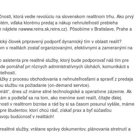
osti, ktorá vedie revolúciu na slovenskom realitnom trhu. Ako prvý
ystém, vďaka ktorému predaj a nákup nehnuteľností prebieha
h nájdete nawww.reins.sk,reins.cz). Pôsobíme v Bratislave, Prahe a
cký človek pripravený podporiť dynamický tím v oblasti realít?
 v realitách zostať organizovanými, efektívnymi a zameranými na
asistenta pre realitné služby, ktorý bude podporovať náš tím pre
bude pomáhať pri rôznych administratívnych úlohách, komunikácii s
teľností.
kážky z procesu obchodovania s nehnuteľnosťami a spraviť z predaja
nu službu na požiadanie (on-demand service).
piráti”, dnes už máme silné technologické a operatívne zázemie. Ak
ám a podieľať sa na tom, ako meníme svet realít, čítajte ďalej.
nosti v realitnom biznise a rád by si sa časom posunul vyššie, máme
j pre študentov, ktorí chcú rásť, získať prax a byť súčasťou
svoju budúcnosť v realitách!
realitné služby, vrátane správy dokumentov, plánovania stretnutí a