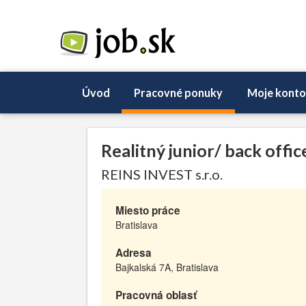
Úvod
Pracovné ponuky
Moje konto
Realitný junior/ back offi
REINS INVEST s.r.o.
Miesto práce
Bratislava
Adresa
Bajkalská 7A, Bratislava
Pracovná oblasť