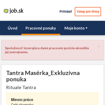
Prihlásiť
Vstup pre firmy
Úvod
Pracovné ponuky
Moje konto
×
Spoločnosť inzerujúca danú pracovnú pozíciu ukončila
jej uverejnenie.
Tantra Masérka_Exkluzívna
ponuka
Rituale Tantra
Miesto práce
Celé slovensko