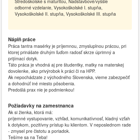
Stredoškolské s maturitou, Nadstavbové/vyššie
odborné vzdelanie, Vysokoškolské I. stupňa,
Vysokoškolské II. stupňa, Vysokoškolské III. stupňa
Náplň práce
Práca tantra masérky je príjemnou, zmysluplnou prácou, pri
ktorej prinášate druhým ľuďom radosť skrze úprimný a
prijímací dotyk.
Táto práca je vhodná aj pre študentky, matky na materskej
dovolenke, ako privýrobok k práci či na HPP.
Ak nepochádzate z východného Slovenska, vieme zabezpečiť
a dohodnúť iné miesto pôsobenia.
Predošlá prax nie je podmienkou!
Požiadavky na zamestnanca
Ak si žienka, ktorá má:
príjemné vystupovanie, vzhľad, komunikatívnosť, kladný vzťah
k dotykom, pozitívny prístup ku klientom. V neposlednom rade
- zmysel pre čistotu a poriadok.
Tešíme sa na Teba!