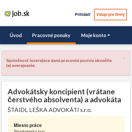
Prihlásiť
Vstup pre firmy
Úvod
Pracovné ponuky
Moje konto
×
Spoločnosť inzerujúca danú pracovnú pozíciu ukončila
jej uverejnenie.
Advokátsky koncipient (vrátane
čerstvého absolventa) a advokáta
ŠTAIDL LEŠKA ADVOKÁTI s.r.o.
Miesto práce
Stredočeský kraj