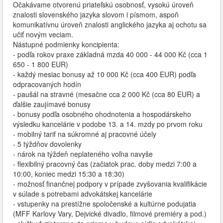
Očakávame otvorenú priateľskú osobnosť, vysokú úroveň
znalosti slovenského jazyka slovom i písmom, aspoň
komunikatívnu úroveň znalosti anglického jazyka aj ochotu sa
učiť novým veciam.
Nástupné podmienky koncipienta:
- podľa rokov praxe základná mzda 40 000 - 44 000 Kč (cca 1
650 - 1 800 EUR)
- každý mesiac bonusy až 10 000 Kč (cca 400 EUR) podľa
odpracovaných hodín
- paušál na stravné (mesačne cca 2 000 Kč (cca 80 EUR) a
ďalšie zaujímavé bonusy
- bonusy podľa osobného ohodnotenia a hospodárskeho
výsledku kancelárie v podobe 13. a 14. mzdy po prvom roku
- mobilný tarif na súkromné aj pracovné účely
- 5 týždňov dovolenky
- nárok na týždeň neplateného voľna navyše
- flexibilný pracovný čas (začiatok prac. doby medzi 7:00 a
10:00, koniec medzi 15:30 a 18:30)
- možnosť finančnej podpory v prípade zvyšovania kvalifikácie
v súlade s potrebami advokátskej kancelárie
- vstupenky na prestížne spoločenské a kultúrne podujatia
(MFF Karlovy Vary, Dejvické divadlo, filmové premiéry a pod.)