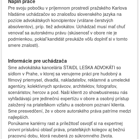
Náplň práce
Pre svoju pobočku v príjemnom prostredí pražského Karlova
hľadáme uchádzačov so znalosťou slovenského jazyka na
pozície advokátskych koncipientov (vrátane čerstvých
absolventov), príp. tiež advokátov. Uchádzač musí mať chuť
venovať sa autorskému právu (skúsenosť v obore nie je
podmienkou, pokiaľ kandidát preukáže vôľu doplniť si v tomto
smere znalosti).
Informácie pre uchádzača
Sme advokátska kancelária ŠTAIDL LEŠKA ADVOKÁTI so
sídlom v Prahe, v ktorej sa venujeme práci pre hudobný a
filmový priemysel, divadlá, nakladateľov, reklamné a umelecké
agentúry, kolektívnych správcov, architektov, fotografov,
scenáristov, hercov a pod. Naši klienti zo showbusinessu nás
vyhľadávajú pre jedinečnú expertízu v obore a osobný prístup
založený na priateľskom vzťahu a osobnom poznaní klienta.
Sme presvedčení, že v obore autorského práva patríme medzi
najlepších.
Ponúkame kariérny rast a príležitosť osvojiť si na expertnej
úrovni príslušnú oblasť práva, priateľských kolegov aj bežnú
pracovnú dobu, ktorá neuberá zo súkromného života.