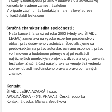
- služby fyzioterapeuta priamo v budove sídla advokátskej
kancelárie hradené zamestnávateľom
V prípade záujmu nás kontaktujte na emailovej adrese:
office@staidl-leska.com
Stručná charakteristika spoločnosti :
Naša kancelária sa už od roku 2003 (vtedy ako ŠTAIDL
LEGAL) zameriava na vysoko expertné poradenstvo v
oblasti práv duševného vlastníctva. Špecializujeme sa
predovšetkým na právo autorské, ochranu osobnosti, právo
vo filmovom a hudobnom priemysle aj pri realizácii
najrôznejších umeleckých projektov, divadla a organizovania
festivalov. Značná časť našej praxe sa venuje tiež vedeniu
sporov, oblasti medicínskeho práva a právu ochranných
známok.
Kontakt
ŠTAIDL LEŠKA ADVOKÁTI s.r.o.
APOLINÁŘSKÁ 445/6, PRAHA 2, Česká republika
Kontaktná osoba: Michala Bezděková