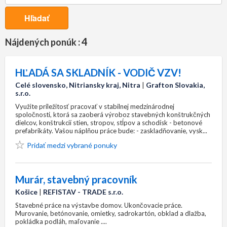
Hľadať
4
Nájdených ponúk :
HĽADÁ SA SKLADNÍK - VODIČ VZV!
Celé slovensko, Nitriansky kraj, Nitra
|
Grafton Slovakia,
s.r.o.
Využite príležitosť pracovať v stabilnej medzinárodnej
spoločnosti, ktorá sa zaoberá výroboz stavebných konštrukčných
dielcov, konštrukcií stien, stropov, stĺpov a schodísk - betonové
prefabrikáty. Vašou náplňou práce bude: - zaskladňovanie, vysk...
Pridať medzi vybrané ponuky
Murár, stavebný pracovník
Košice
|
REFISTAV - TRADE s.r.o.
Stavebné práce na výstavbe domov. Ukončovacie práce.
Murovanie, betónovanie, omietky, sadrokartón, obklad a dlažba,
pokládka podláh, maľovanie ....