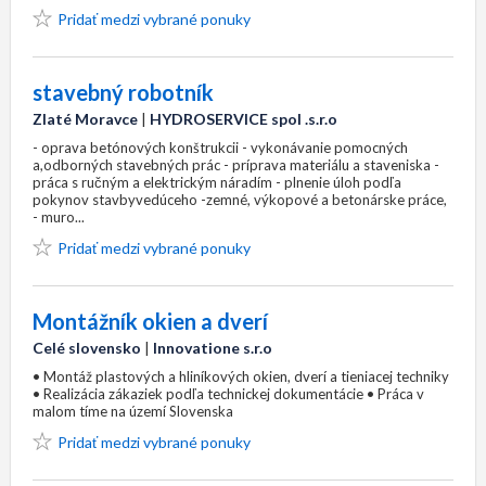
Pridať medzi vybrané ponuky
stavebný robotník
Zlaté Moravce
|
HYDROSERVICE spol .s.r.o
- oprava betónových konštrukcii - vykonávanie pomocných
a,odborných stavebných prác - príprava materiálu a staveniska -
práca s ručným a elektrickým náradím - plnenie úloh podľa
pokynov stavbyvedúceho -zemné, výkopové a betonárske práce,
- muro...
Pridať medzi vybrané ponuky
Montážník okien a dverí
Celé slovensko
|
Innovatione s.r.o
• Montáž plastových a hliníkových okien, dverí a tieniacej techniky
• Realizácia zákaziek podľa technickej dokumentácie • Práca v
malom tíme na území Slovenska
Pridať medzi vybrané ponuky