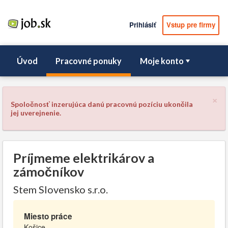
Prihlásiť
Vstup pre firmy
Úvod
Pracovné ponuky
Moje konto
×
Spoločnosť inzerujúca danú pracovnú pozíciu ukončila
jej uverejnenie.
Príjmeme elektrikárov a
zámočníkov
Stem Slovensko s.r.o.
Miesto práce
Košice