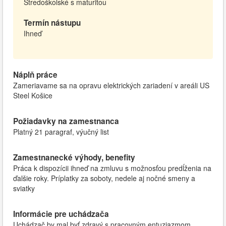
Stredoškolské s maturitou
Termín nástupu
Ihneď
Náplň práce
Zameriavame sa na opravu elektrických zariadení v areáli US
Steel Košice
Požiadavky na zamestnanca
Platný 21 paragraf, výučný list
Zamestnanecké výhody, benefity
Práca k dispozícii ihneď na zmluvu s možnosťou predĺženia na
ďalšie roky. Príplatky za soboty, nedele aj nočné smeny a
sviatky
Informácie pre uchádzača
Uchádzač by mal byť zdravý s pracovným entuziazmom.