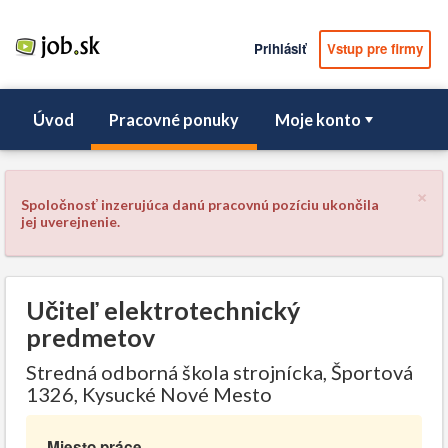
Prihlásiť
Vstup pre firmy
Úvod
Pracovné ponuky
Moje konto
×
Spoločnosť inzerujúca danú pracovnú pozíciu ukončila
jej uverejnenie.
Učiteľ elektrotechnický
predmetov
Stredná odborná škola strojnícka, Športová
1326, Kysucké Nové Mesto
Miesto práce