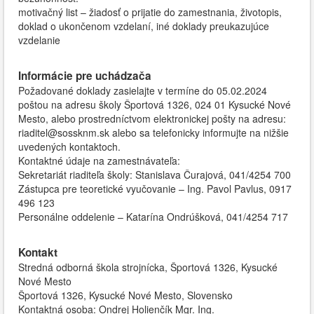
motivačný list – žiadosť o prijatie do zamestnania, životopis,
doklad o ukončenom vzdelaní, iné doklady preukazujúce
vzdelanie
Informácie pre uchádzača
Požadované doklady zasielajte v termíne do 05.02.2024
poštou na adresu školy Športová 1326, 024 01 Kysucké Nové
Mesto, alebo prostredníctvom elektronickej pošty na adresu:
riaditel@sossknm.sk alebo sa telefonicky informujte na nižšie
uvedených kontaktoch.
Kontaktné údaje na zamestnávateľa:
Sekretariát riaditeľa školy: Stanislava Čurajová, 041/4254 700
Zástupca pre teoretické vyučovanie – Ing. Pavol Pavlus, 0917
496 123
Personálne oddelenie – Katarína Ondrúšková, 041/4254 717
Kontakt
Stredná odborná škola strojnícka, Športová 1326, Kysucké
Nové Mesto
Športová 1326, Kysucké Nové Mesto, Slovensko
Kontaktná osoba: Ondrej Holienčík Mgr. Ing.