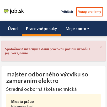
Prihlásiť
Vstup pre firmy
Úvod
Pracovné ponuky
Moje konto
×
Spoločnosť inzerujúca danú pracovnú pozíciu ukončila
jej uverejnenie.
majster odborného výcviku so
zameraním elektro
Stredná odborná škola technická
Miesto práce
Nitriansky kraj