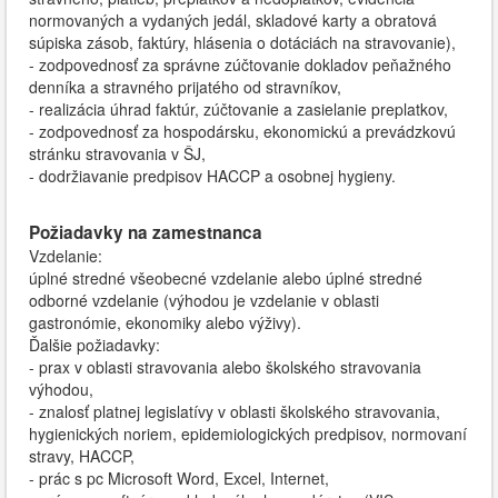
normovaných a vydaných jedál, skladové karty a obratová
súpiska zásob, faktúry, hlásenia o dotáciách na stravovanie),
- zodpovednosť za správne zúčtovanie dokladov peňažného
denníka a stravného prijatého od stravníkov,
- realizácia úhrad faktúr, zúčtovanie a zasielanie preplatkov,
- zodpovednosť za hospodársku, ekonomickú a prevádzkovú
stránku stravovania v ŠJ,
- dodržiavanie predpisov HACCP a osobnej hygieny.
Požiadavky na zamestnanca
Vzdelanie:
úplné stredné všeobecné vzdelanie alebo úplné stredné
odborné vzdelanie (výhodou je vzdelanie v oblasti
gastronómie, ekonomiky alebo výživy).
Ďalšie požiadavky:
- prax v oblasti stravovania alebo školského stravovania
výhodou,
- znalosť platnej legislatívy v oblasti školského stravovania,
hygienických noriem, epidemiologických predpisov, normovaní
stravy, HACCP,
- prác s pc Microsoft Word, Excel, Internet,