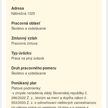
Adresa
Nábrežná 1325
Pracovná oblasť
Školstvo a vzdelávanie
Zmluvný vzťah
Pracovná zmluva
Typ úväzku
Práca na plný úväzok
Druh pracovného pomeru
Školstvo a vzdelávanie
Ponúkaný plat
Platové podmienky:
-v zmysle nariadenia vlády Slovenskej republiky č.
296/2022 Z. z., ktorým sa mení a dopĺňa zákon č.
553/2003 Z. z. o odmeňovaní niektorých zamestnancov
pri výkone práce vo verejnom záujme a o zmene a