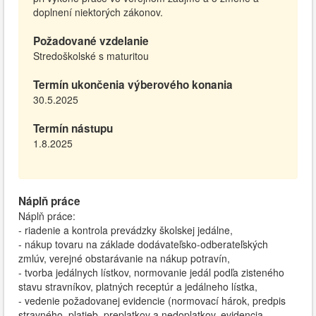
doplnení niektorých zákonov.
Požadované vzdelanie
Stredoškolské s maturitou
Termín ukončenia výberového konania
30.5.2025
Termín nástupu
1.8.2025
Náplň práce
Náplň práce:
- riadenie a kontrola prevádzky školskej jedálne,
- nákup tovaru na základe dodávateľsko-odberateľských
zmlúv, verejné obstarávanie na nákup potravín,
- tvorba jedálnych lístkov, normovanie jedál podľa zisteného
stavu stravníkov, platných receptúr a jedálneho lístka,
- vedenie požadovanej evidencie (normovací hárok, predpis
stravného, platieb, preplatkov a nedoplatkov, evidencia