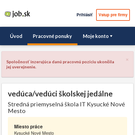
Prihlásiť
Vstup pre firmy
Úvod
Pracovné ponuky
Moje konto
×
Spoločnosť inzerujúca danú pracovnú pozíciu ukončila
jej uverejnenie.
vedúca/vedúci školskej jedálne
Stredná priemyselná škola IT Kysucké Nové
Mesto
Miesto práce
Kysucké Nové Mesto