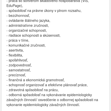
- práca so softvérom skladového hospodárstva (VIS,
EduPage),
- spôsobilosť na právne úkony v plnom rozsahu,
- bezúhonnosť,
- ovládanie štátneho jazyka,
- administratívne zručnosti,
- organizačné schopnosti,
- riadiace schopnosti a skúsenosti,
- práca v tíme,
- komunikačné zručnosti,
- asertivita,
- flexibilita,
- spoľahlivosť,
- zodpovednosť,
- samostatnosť,
- precíznosť,
- finančná a ekonomická gramotnosť,
- schopnosť organizovať a efektívne plánovať práce,
- zdravotná spôsobilosť na prácu,
- odborná spôsobilosť na vykonávanie epidemiologicky
závažných činností/ osvedčenie o odbornej spôsobilosti na
vykonanie epidemiologicky závažných činností.