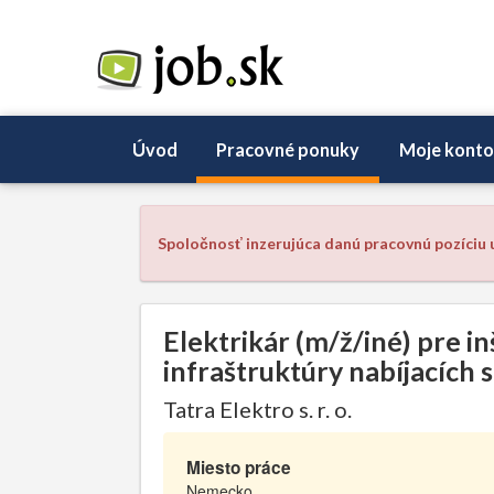
Úvod
Pracovné ponuky
Moje konto
Spoločnosť inzerujúca danú pracovnú pozíciu u
Elektrikár (m/ž/iné) pre in
infraštruktúry nabíjacích 
Tatra Elektro s. r. o.
Miesto práce
Nemecko