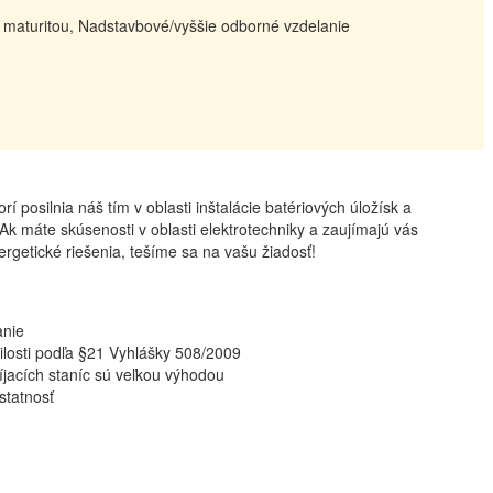
s maturitou, Nadstavbové/vyššie odborné vzdelanie
í posilnia náš tím v oblasti inštalácie batériových úložísk a
 Ak máte skúsenosti v oblasti elektrotechniky a zaujímajú vás
rgetické riešenia, tešíme sa na vašu žiadosť!
anie
ilosti podľa §21 Vyhlášky 508/2009
bíjacích staníc sú veľkou výhodou
statnosť