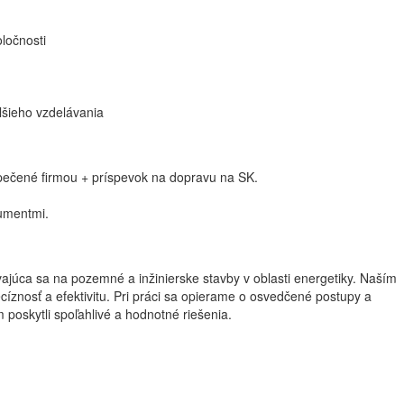
ločnosti
lšieho vzdelávania
ečené firmou + príspevok na dopravu na SK.
umentmi.
júca sa na pozemné a inžinierske stavby v oblasti energetiky. Naším
ecíznosť a efektivitu. Pri práci sa opierame o osvedčené postupy a
poskytli spoľahlivé a hodnotné riešenia.