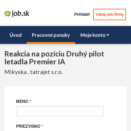
Prihlásiť
Vstup pre firmy
Úvod
Pracovné ponuky
Moje konto
Reakcia na pozíciu Druhý pilot
letadla Premier IA
Mikyska , tatrajet s.r.o.
MENO
*
PRIEZVISKO
*