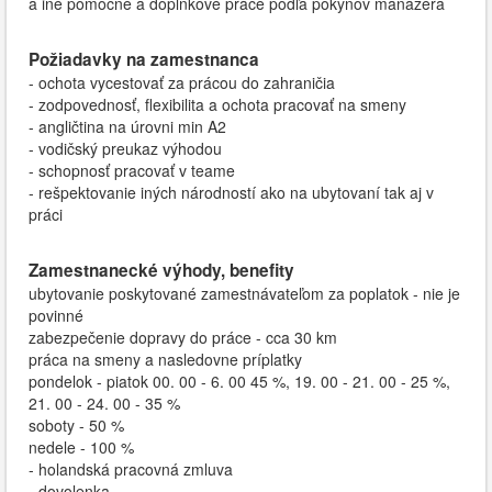
a iné pomocné a doplnkové práce podľa pokynov manažéra
Požiadavky na zamestnanca
- ochota vycestovať za prácou do zahraničia
- zodpovednosť, flexibilita a ochota pracovať na smeny
- angličtina na úrovni min A2
- vodičský preukaz výhodou
- schopnosť pracovať v teame
- rešpektovanie iných národností ako na ubytovaní tak aj v
práci
Zamestnanecké výhody, benefity
ubytovanie poskytované zamestnávateľom za poplatok - nie je
povinné
zabezpečenie dopravy do práce - cca 30 km
práca na smeny a nasledovne príplatky
pondelok - piatok 00. 00 - 6. 00 45 %, 19. 00 - 21. 00 - 25 %,
21. 00 - 24. 00 - 35 %
soboty - 50 %
nedele - 100 %
- holandská pracovná zmluva
- dovolenka