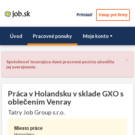
Prihlásiť
Vstup pre firmy
Úvod
Pracovné ponuky
Moje konto
×
Spoločnosť inzerujúca danú pracovnú pozíciu ukončila
jej uverejnenie.
Práca v Holandsku v sklade GXO s
oblečením Venray
Tatry Job Group s.r.o.
Miesto práce
Holandsko