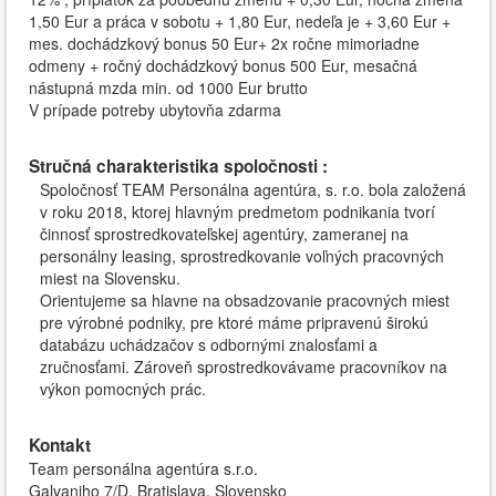
1,50 Eur a práca v sobotu + 1,80 Eur, nedeľa je + 3,60 Eur +
mes. dochádzkový bonus 50 Eur+ 2x ročne mimoriadne
odmeny + ročný dochádzkový bonus 500 Eur, mesačná
nástupná mzda min. od 1000 Eur brutto
V prípade potreby ubytovňa zdarma
Stručná charakteristika spoločnosti :
Spoločnosť TEAM Personálna agentúra, s. r.o. bola založená
v roku 2018, ktorej hlavným predmetom podnikania tvorí
činnosť sprostredkovateľskej agentúry, zameranej na
personálny leasing, sprostredkovanie voľných pracovných
miest na Slovensku.
Orientujeme sa hlavne na obsadzovanie pracovných miest
pre výrobné podniky, pre ktoré máme pripravenú širokú
databázu uchádzačov s odbornými znalosťami a
zručnosťami. Zároveň sprostredkovávame pracovníkov na
výkon pomocných prác.
Kontakt
Team personálna agentúra s.r.o.
Galvaniho 7/D, Bratislava, Slovensko