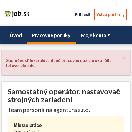
Prihlásiť
Vstup pre firmy
Úvod
Pracovné ponuky
Moje konto
×
Spoločnosť inzerujúca danú pracovnú pozíciu ukončila
jej uverejnenie.
Samostatný operátor, nastavovač
strojných zariadení
Team personálna agentúra s.r.o.
Miesto práce
Trnavský kraj