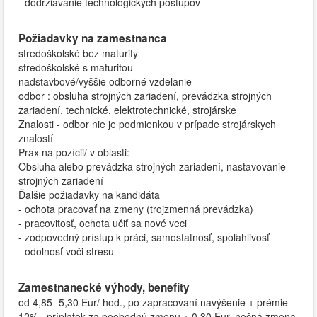
- dodržiavanie technologických postupov
Požiadavky na zamestnanca
stredoškolské bez maturity
stredoškolské s maturitou
nadstavbové/vyššie odborné vzdelanie
odbor : obsluha strojných zariadení, prevádzka strojných
zariadení, technické, elektrotechnické, strojárske
Znalosti - odbor nie je podmienkou v prípade strojárskych
znalostí
Prax na pozícii/ v oblasti:
Obsluha alebo prevádzka strojných zariadení, nastavovanie
strojných zariadení
Ďalšie požiadavky na kandidáta
- ochota pracovať na zmeny (trojzmenná prevádzka)
- pracovitosť, ochota učiť sa nové veci
- zodpovedný prístup k práci, samostatnosť, spoľahlivosť
- odolnosť voči stresu
Zamestnanecké výhody, benefity
od 4,85- 5,30 Eur/ hod., po zapracovaní navýšenie + prémie
12% , príplatok za poobednú zmenu + 0,30 Eur, nočná zmena