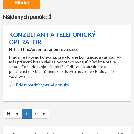
Hľadať
1
Nájdených ponúk :
KONZULTANT A TELEFONICKÝ
OPERÁTOR
Nitra
|
Ing.Antónia Janečková s.r.o.
Hľadáme šikovnú kolegyňu, pre ktorú je komunikácia vášňou! Ak
máš príjemný hlas a vieš sa pohotovo vynájsť, hľadáme práve
teba. - Čo bude tvojou úlohou? - Odborná konzultácia a
poradenstvo - Manažment klientskych hovorov - Budovanie
vzťahov s kl...
Pridať medzi vybrané ponuky
1