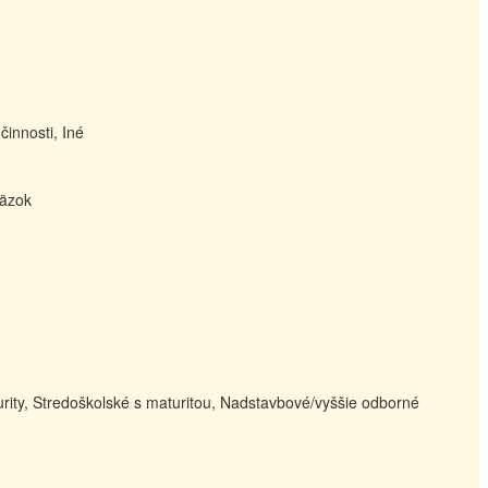
innosti, Iné
väzok
rity, Stredoškolské s maturitou, Nadstavbové/vyššie odborné