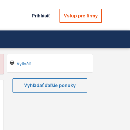
Prihlásiť
Vstup pre firmy
Vytlačiť
Vyhľadať ďaľšie ponuky