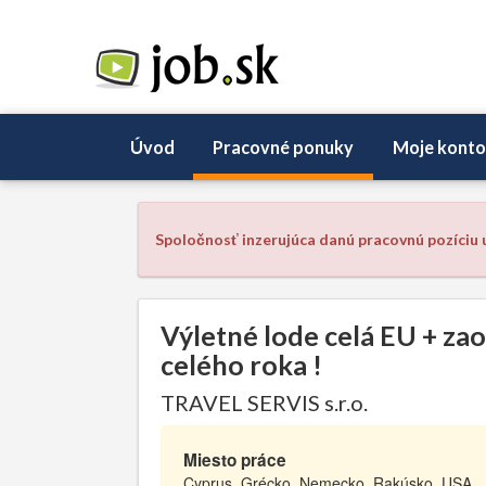
Úvod
Pracovné ponuky
Moje konto
Spoločnosť inzerujúca danú pracovnú pozíciu u
Výletné lode celá EU + zao
celého roka !
TRAVEL SERVIS s.r.o.
Miesto práce
Cyprus, Grécko, Nemecko, Rakúsko, USA