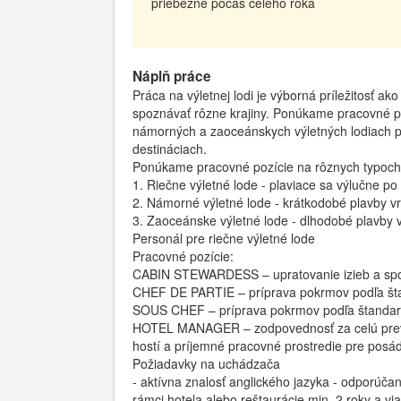
priebežne počas celého roka
Náplň práce
Práca na výletnej lodi je výborná príležitosť a
spoznávať rôzne krajiny. Ponúkame pracovné poz
námorných a zaoceánskych výletných lodiach pl
destináciach.
Ponúkame pracovné pozície na rôznych typoch 
1. Riečne výletné lode - plaviace sa výlučne po
2. Námorné výletné lode - krátkodobé plavby v
3. Zaoceánske výletné lode - dlhodobé plavby
Personál pre riečne výletné lode
Pracovné pozície:
CABIN STEWARDESS – upratovanie izieb a spolo
CHEF DE PARTIE – príprava pokrmov podľa šta
SOUS CHEF – príprava pokrmov podľa štandard
HOTEL MANAGER – zodpovednosť za celú prevád
hostí a príjemné pracovné prostredie pre posád
Požiadavky na uchádzača
- aktívna znalosť anglického jazyka - odporúčan
rámci hotela alebo reštaurácie min. 2 roky a via