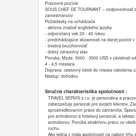
Pracovné pozície:
SOUS CHEF DE TOURNANT – zodpovednosť za plá
zamestnancov
Požiadavky na uchádzača
- aktívna znalosť anglického jazyka
- odporúčaný vek 20 - 40 rokov
- predchádzajúce skúsenosti na danej pozícii v 
- trestná bezúhonnosť
- dobrý zdravotný stav
Ponuka: Mzda: 3000 - 3500 USD v závislosti od
4 - 4,5 mesiaca
Doprava: cestovný lístok do miesta nalodenia
Nástup: dohodou
Stručná charakteristika spoločnosti :
TRAVEL SERVIS s.r.o. je personálna a pracov
zabezpečuje personál pre svojich klientov. Z
sprostredkovaním práce do zahraničia. Špeci
pre animátorov a hotelový personál, a takisto
animátorov. Ponúka atraktívnu prácu vo všet
ruchu.
Ako jedna z mála spoločností na našom trhu 