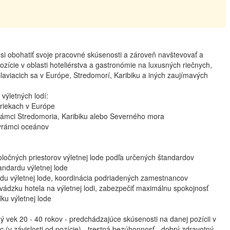
ko si obohatiť svoje pracovné skúsenosti a zároveň navštevovať a
ície v oblasti hoteliérstva a gastronómie na luxusných riečnych,
aviacich sa v Európe, Stredomorí, Karibiku a iných zaujímavých
výletných lodí:
 riekach v Európe
rámci Stredomoria, Karibiku alebo Severného mora
 vrámci oceánov
čných priestorov výletnej lode podľa určených štandardov
ndardu výletnej lode
u výletnej lode, koordinácia podriadených zamestnancov
zku hotela na výletnej lodi, zabezpečiť maximálnu spokojnosť
ku výletnej lode
ý vek 20 - 40 rokov - predchádzajúce skúsenosti na danej pozícii v
c (v závislosti od pozície) - trestná bezúhonnosť - dobrý zdravotný