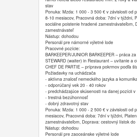
stav
Ponuka: Mzda: 1 000 - 3 500 € v závislosti od
8-10 mesiacov, Pracovná doba: 7dní v týždni, 
sociálne poistenie hradené zamestnávateľom, D
zamestnávateľ
Nástup: dohodou
Personál pre námorné výletné lode
Pracovné pozície:
BARKEEPER/JUNIOR BARKEEPER – práca za baro
STEWARD (waiter) in Restaurant – uvítanie a ob
CHEF DE PARTIE – príprava pokrmov podľa šta
Požiadavky na uchádzača
- aktívna znalosť nemeckého jazyka a komunika
- odporúčaný vek 20 - 40 rokov
- predchádzajúce skúsenosti na danej pozícii v 
- trestná bezúhonnosť
- dobrý zdravotný stav
Ponuka: Mzda: 1 000 - 2 500 € v závislosti od
mesiacov, Pracovná doba: 7dní v týždni, Platen
zamestnávateľom, Doprava: cestovný lístok do
Nástup: dohodou
Personál pre zaoceánske výletné lode