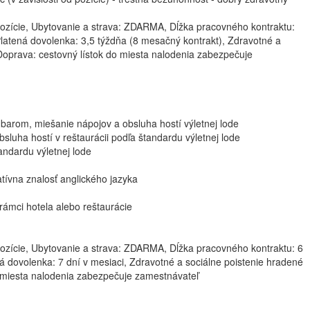
 pozície, Ubytovanie a strava: ZDARMA, Dĺžka pracovného kontraktu:
Platená dovolenka: 3,5 týždňa (8 mesačný kontrakt), Zdravotné a
oprava: cestovný lístok do miesta nalodenia zabezpečuje
m, miešanie nápojov a obsluha hostí výletnej lode
sluha hostí v reštaurácii podľa štandardu výletnej lode
ndardu výletnej lode
tívna znalosť anglického jazyka
rámci hotela alebo reštaurácie
 pozície, Ubytovanie a strava: ZDARMA, Dĺžka pracovného kontraktu: 6
á dovolenka: 7 dní v mesiaci, Zdravotné a sociálne poistenie hradené
 miesta nalodenia zabezpečuje zamestnávateľ