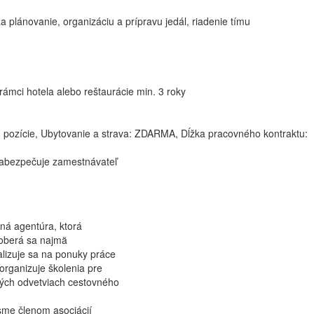
novanie, organizáciu a prípravu jedál, riadenie tímu
rámci hotela alebo reštaurácie min. 3 roky
 pozície, Ubytovanie a strava: ZDARMA, Dĺžka pracovného kontraktu:
 zabezpečuje zamestnávateľ
ná agentúra, ktorá
aoberá sa najmä
alizuje sa na ponuky práce
 organizuje školenia pre
kých odvetviach cestovného
sme členom asociácií