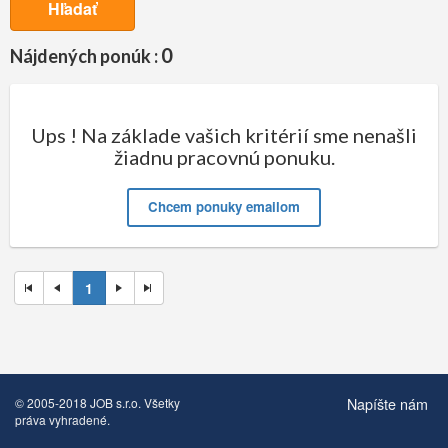
Hľadať
0
Nájdených ponúk :
Ups ! Na základe vašich kritérií sme nenašli
žiadnu pracovnú ponuku.
Chcem ponuky emailom
1
Napíšte nám
© 2005-2018 JOB s.r.o. Všetky
práva vyhradené.