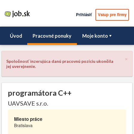
Prihlásiť
Vstup pre firmy
Úvod
Pracovné ponuky
Moje konto
×
Spoločnosť inzerujúca danú pracovnú pozíciu ukončila
jej uverejnenie.
programátora C++
UAVSAVE s.r.o.
Miesto práce
Bratislava