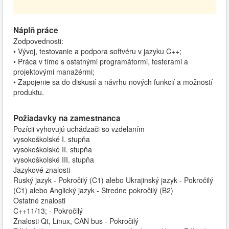
Náplň práce
Zodpovednosti:
• Vývoj, testovanie a podpora softvéru v jazyku C++;
• Práca v tíme s ostatnými programátormi, testerami a
projektovými manažérmi;
• Zapojenie sa do diskusií a návrhu nových funkcií a možností
produktu.
Požiadavky na zamestnanca
Pozícii vyhovujú uchádzači so vzdelaním
vysokoškolské I. stupňa
vysokoškolské II. stupňa
vysokoškolské III. stupňa
Jazykové znalosti
Ruský jazyk - Pokročilý (C1) alebo Ukrajinský jazyk - Pokročilý
(C1) alebo Anglický jazyk - Stredne pokročilý (B2)
Ostatné znalosti
C++11/13; - Pokročilý
Znalosti Qt, Linux, CAN bus - Pokročilý