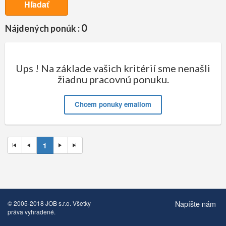
Hľadať
0
Nájdených ponúk :
Ups ! Na základe vašich kritérií sme nenašli
žiadnu pracovnú ponuku.
Chcem ponuky emailom
1
Napíšte nám
© 2005-2018 JOB s.r.o. Všetky
práva vyhradené.