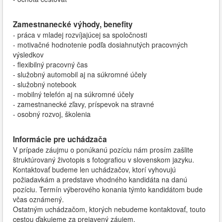
Zamestnanecké výhody, benefity
- práca v mladej rozvíjajúcej sa spoločnosti
- motivačné hodnotenie podľa dosiahnutých pracovných
výsledkov
- flexibilný pracovný čas
- služobný automobil aj na súkromné účely
- služobný notebook
- mobilný telefón aj na súkromné účely
- zamestnanecké zľavy, príspevok na stravné
- osobný rozvoj, školenia
Informácie pre uchádzača
V prípade záujmu o ponúkanú pozíciu nám prosím zašlite
štruktúrovaný životopis s fotografiou v slovenskom jazyku.
Kontaktovať budeme len uchádzačov, ktorí vyhovujú
požiadavkám a predstave vhodného kandidáta na danú
pozíciu. Termín výberového konania týmto kandidátom bude
včas oznámený.
Ostatným uchádzačom, ktorých nebudeme kontaktovať, touto
cestou ďakujeme za prejavený záujem.