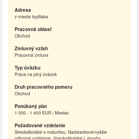
Adresa
v mieste bydliska
Pracovná oblasť
Obchod
Zmluvný vzťah
Pracovná zmluva
Typ úväzku
Práca na plný úväzok
Druh pracovného pomeru
Obchod
Ponúkaný plat
1 000 - 1 400 EUR / Mesiac
Požadované vzdelanie
Stredoškolské s maturitou, Nadstavbové/vyššie
odborné vzdelanie, Vysokoškolské I. stupňa